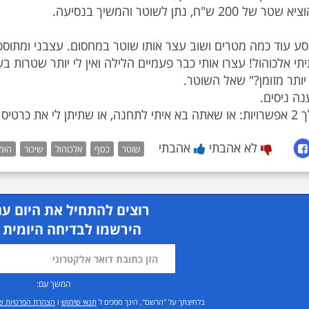
אראה לך איך יוצאים מהכיכר."
לא אהבתי
אהבתי
שוטר
כסף
אלכוהול
שיכור
הומ
רוצים להתחיל את היום עם
הירשמו לבדיחה היומית 
המשך עם:
בלחיצתך על "הרשם", הינך מסכים ל
תנאי שימוש
ו
הצהרת הפרטיות ש