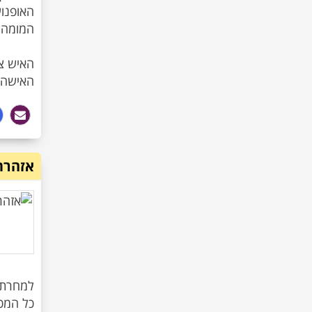
האישה ח
אזהרת
למחרת ה