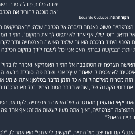
ישבה כלבת פודל קטנה בשמל
מקור תמונה:
Eduardo Cuducos
הצרפתייה פשוט נאנחה ודיברה אל הכלבה שלה: "האמריקאים הא
אל תדאגי דוטי שלי, אף אחד לא יתפוס לך את המקום". התייר המ
 הפנוי היחיד ברכבת הוא זה שלצד האישה הצרפתייה וחזר לקרון
אישה הצרפתייה הסתובבה אל התייר האמריקאי ואמרה לו בקול נ
יסטים! לא אכפת לי שאתה עייף! אני יושבת פה וסובלת מרעש הנ
הזה מסריח מאלכוהול והוא כל הזמן מדבר בטלפון! אתה שומע או
האמריקאי התעצבן מהתגובה של האישה הצרפתייה, לקח את הפוד
 התפרצה הצרפתייה, "איך אתה מעיז לעשות את זה! אף אחד פה 
נגלי קם והתייצב מול התייר. "תקשיב לי אדוני" הוא אמר לו, "