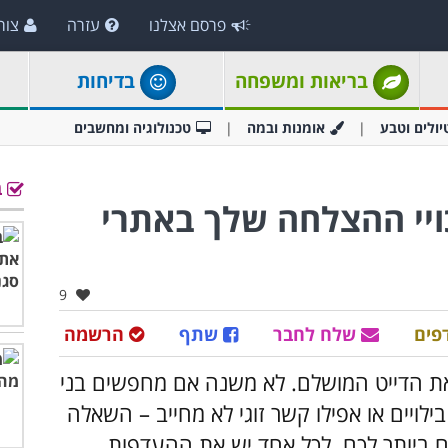
פרסם אצלנו
עזרה
צור
בריאות ומשפחה
בדיחות
יולים וטבע
אומנות ובמה
טכנולוגיה ומחשבים
ב
יכויי ההצלחה שלך באתרי
אהבו:
9
פים
שלח לחבר
שתף
הרשמה
את הדייט המושלם. לא משנה אם מחפשים בני
ויים או אפילו קשר זוגי לא מחייב – השאלה
 ביותר לכם. לכל אחד יש את ההעדפות