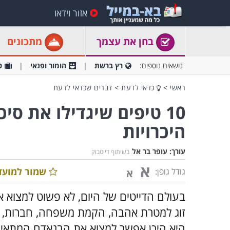
אזור וידאו
בחן את עצמך
מתכונים
נושאים נוספים:
רץ ברשת
הומור ופנאי
ט
ראשי
>
כדאי לדעת
>
דברים שכדאי לדעת
10 טיפים שיגדילו את ס
היכרויות
עורך:
עופר בר אל
בשיתוף דייטבוק
א
שמור למועד
גודל גופן:
א
בעולם הדייטים של היום, לא פשוט למצוא 
זוג למטרת אהבה, הקמת משפחה, חברות, ביל
היא היכן אפשר למצוא את הבנאדם המתאים