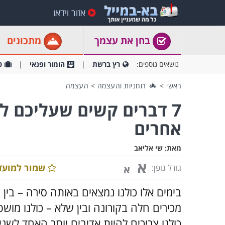
אזור וידאו
בחן את עצמך
מתכונים
נושאים נוספים:
רץ ברשת
הומור ופנאי
ט
ראשי
>
רוחניות והעצמה
>
העצמה
7 דברים קשים שעליכם 
אחרים
מאת:
שי אליאב
א
שמור למועד
גודל גופן:
א
בימים אלו כולנו נמצאים באותה סירה – בין
מכירים חלה בקורונה ובין שלא – כולנו מו
כולנו צריכים להיות אדיבים יותר האחד לשנ