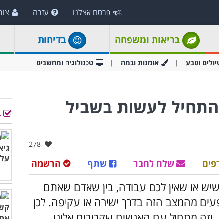
פרסם אצלנו
עזרה
צור
בריאות ומשפחה
בדיחות
יולים וטבע
אומנות ובמה
טכנולוגיה ומחשבים
להתחיל לעשות בשביל
ב
אהבו:
278
פים
שלח לחבר
שתף
הרשמה
 שיש או שאין לכם עבודה, בין שאדם שאתם
שפעים מהמצב הזה בדרך ישירה או עקיפה. לכן
י, וזה מתחיל עם האנשים שקרובים אלינו