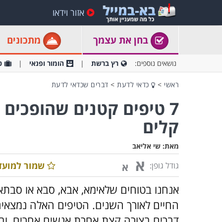
אזור וידאו
בחן את עצמך
מתכונים
נושאים נוספים:
רץ ברשת
הומור ופנאי
ט
ראשי
>
כדאי לדעת
>
דברים שכדאי לדעת
7 טיפים קטנים שהופכים 
קלים
מאת:
שי אליאב
א
שמור למועד
גודל גופן:
א
אנחנו בטוחים שלאימא, אבא, סבא או סבת
החיים לאורך השנים. הטיפים האלה נמצאים
דברים בצורה קצת אחרת אנשים אחרים, וב