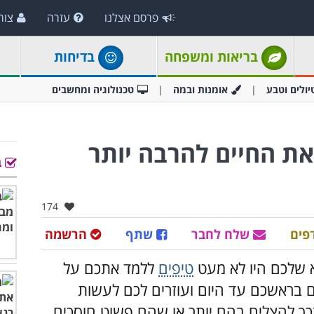
פרסם אצלנו
עזרה
צור
בריאות ומשפחה
בדיחות
יולים וטבע
אומנות ובמה
טכנולוגיה ומחשבים
את החיים להרבה יותר
ב
אהבו:
174
פים
שלח לחבר
שתף
הרשמה
א שלכם היו לא מעט
טיפים
ללמד אתכם על
 בראשכם עד היום ועוזרים לכם לעשות
כך להצליח בהם יותר או שהם פשוט חוסכים