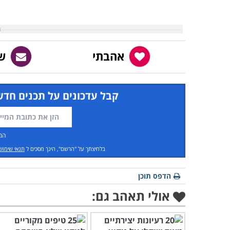
אהבתי
ש
קבל עדכונים על תכנים חדש
המ
בלחיצתך על "הרשם", הינך מסכים ל
תנאי שימוש
הדפס תוכן
אולי תאהב גם: