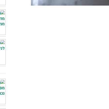
00:00
/
00:58