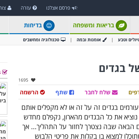
פרסם אצלנו
עזרה
צור
בריאות ומשפחה
בדיחות
יולים וטבע
אומנות ובמה
טכנולוגיה ומחשבים
של בגדים
ב
אהבו:
1695
פים
שלח לחבר
שתף
הרשמה
 עורמים בגדים זה על זה או לא מקפלים אותם
ב נוציא את כל הבגדים מהארון, נקפלם מחדש
ם הבאה שבה נצטרך לחזור על התהליך... אך
תוכלו למצוא בו בקלות את פריטי הלבוש