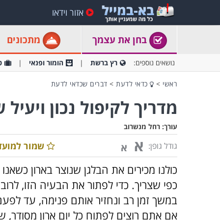
אזור וידאו
בחן את עצמך
מתכונים
נושאים נוספים:
רץ ברשת
הומור ופנאי
ט
ראשי
>
כדאי לדעת
>
דברים שכדאי לדעת
מדריך לקיפול נכון ויעיל 
עורך:
רחל מנשרוב
א
שמור למועד
גודל גופן:
א
כולנו מכירים את הבלגן שנוצר בארון כשאנו
כפי שצריך. כדי לפתור את הבעיה הזו, לרו
במשך זמן רב ונחזיר אותם פנימה, עד לפע
אם אתם רוצים לפתוח כל יום ארון מסודר, ש