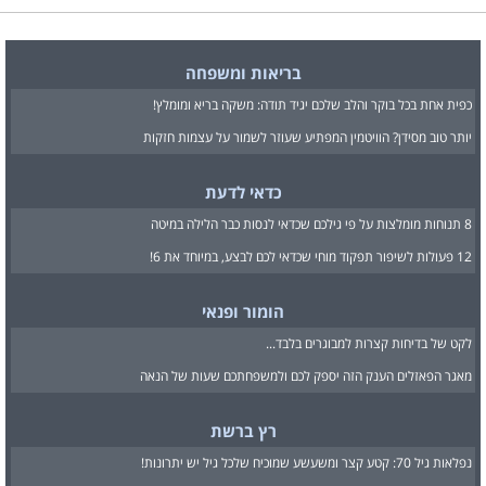
בריאות ומשפחה
כפית אחת בכל בוקר והלב שלכם יגיד תודה: משקה בריא ומומלץ!
יותר טוב מסידן? הוויטמין המפתיע שעוזר לשמור על עצמות חזקות
כדאי לדעת
8 תנוחות מומלצות על פי גילכם שכדאי לנסות כבר הלילה במיטה
12 פעולות לשיפור תפקוד מוחי שכדאי לכם לבצע, במיוחד את 6!
הומור ופנאי
לקט של בדיחות קצרות למבוגרים בלבד...
מאגר הפאזלים הענק הזה יספק לכם ולמשפחתכם שעות של הנאה
רץ ברשת
נפלאות גיל 70: קטע קצר ומשעשע שמוכיח שלכל גיל יש יתרונות!