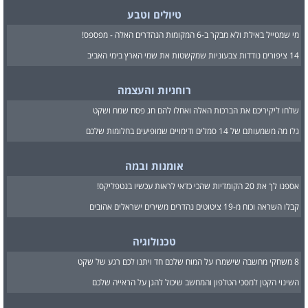
טיולים וטבע
מי שמטייל באילת ולא מבקר ב-6 המקומות הנהדרים האלה - מפספס!
14 ציפורים נודדות צבעוניות שמקשטות את שמי הארץ בימי האביב
רוחניות והעצמה
שלחו ליקיריכם את הברכות האלה ואחלו להם חג פסח שמח ושקט
גלו מה משמעותם של 14 סמלים ודימויים שמופיעים בחלומות שלכם
אומנות ובמה
אספנו לך את 20 הקומדיות שהכי כדאי לראות עכשיו בנטפליקס!
קבלו השראה וכוח מ-19 ציטוטים נהדרים משירים ישראלים אהובים
טכנולוגיה
8 משחקי מחשבה שישמרו על המוח שלכם חד ויתנו לכם רגע של שקט
השינוי הקטן למסכי הטלפון והמחשב שיכול להגן על הראייה שלכם