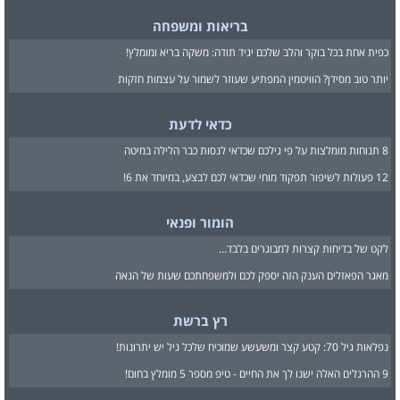
בריאות ומשפחה
כפית אחת בכל בוקר והלב שלכם יגיד תודה: משקה בריא ומומלץ!
יותר טוב מסידן? הוויטמין המפתיע שעוזר לשמור על עצמות חזקות
כדאי לדעת
8 תנוחות מומלצות על פי גילכם שכדאי לנסות כבר הלילה במיטה
12 פעולות לשיפור תפקוד מוחי שכדאי לכם לבצע, במיוחד את 6!
הומור ופנאי
לקט של בדיחות קצרות למבוגרים בלבד...
מאגר הפאזלים הענק הזה יספק לכם ולמשפחתכם שעות של הנאה
רץ ברשת
נפלאות גיל 70: קטע קצר ומשעשע שמוכיח שלכל גיל יש יתרונות!
9 ההרגלים האלה ישנו לך את החיים - טיפ מספר 5 מומלץ בחום!