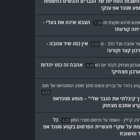
שבות הסודיות של הגברים והנשים נחשפות
פע סטנד אפ ענק!
הצבא שינה את בעלי -
1:39
חה קורעת!
אין כמו שיר אהבה -
0:55
כון קצר וקורע!
אהבה זה כמו יהדות
0:26
ערכון מצחיק!
4:25
ך קיבלתי את הגבר שלי" – מופע סטנדאפ
רע אתכם מצחוק
כל
3:25
ת על שקרי תעשיית הפרסום בקטע סטנד אפ
 ומשובח