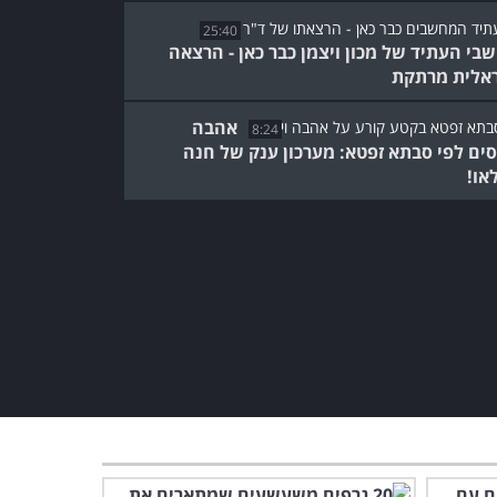
25:40
בי העתיד של מכון ויצמן כבר כאן - הרצאה
אלית מרתקת
אהבה
8:24
סים לפי סבתא זפטא: מערכון ענק של חנה
או!
מסרט אימה לקומדיה רומנטית
- הצעת נישואין מהסרטים!
4:13
הצעת נישואין מפתיעה בלב
המכללה!
5:34
סקס מגיע בכל הצורות,
הצבעים והגדלים - מצחיק!