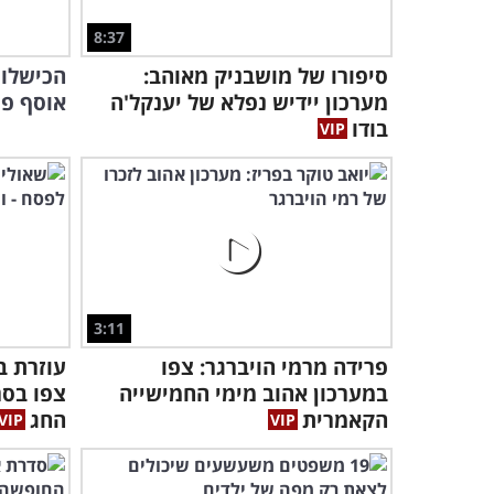
8:37
סיפורו של מושבניק מאוהב:
מערכון יידיש נפלא של יענקל'ה
אוסף פס
בודו
3:11
פרידה מרמי הויברגר: צפו
עוזרת ב
במערכון אהוב מימי החמישייה
צפו בסר
הקאמרית
החג