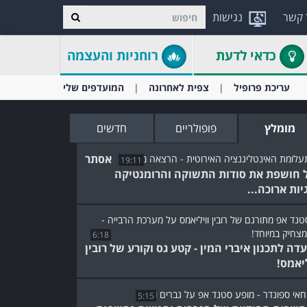
 קשר
נגישות
כדאי לדעת
רוחניות והעצמה
עריכת פרופיל
צפית לאחרונה
המועדפים שלי
מומלץ
פופולריים
חדשים
אסתר
19:11
 חושפת את סודות התשוקה והרומנטיקה
יות ארוכה...
6:18
עדה לתכנון איברי המין - קטע גס וקורע של רובין
ליאמס!
5:15