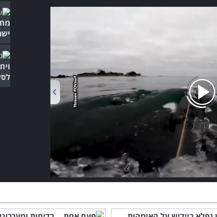
מחש
ישר
ויח
לסל
00:00
/
03:55