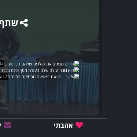
שתף
23
5:17
אהבתי
ש