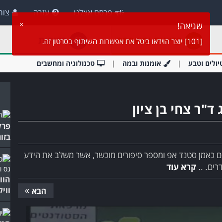
פרסם אצלנו
עזרה
צור
בריאות ומשפחה
בדיחות
יולים וטבע
אומנות ובמה
טכנולוגיה ומחשבים
"ר צחי בן ציון
פרל
בזוג
רסם כאמן סטנד אפ ומספר סיפורים מוכשר, אשר משלב את הידע
רים. ..
קרא עוד
הוו
ווי
הבא