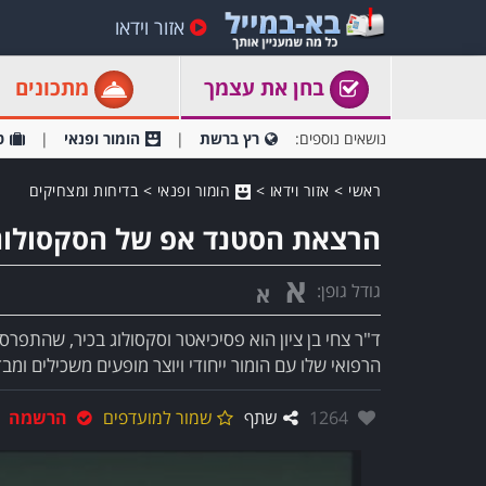
אזור וידאו
בחן את עצמך
מתכונים
נושאים נוספים:
רץ ברשת
הומור ופנאי
ט
ראשי
>
אזור וידאו
>
הומור ופנאי
>
בדיחות ומצחיקים
הרצאת הסטנד אפ של הסקסולוג ד
א
גודל גופן:
א
ד"ר צחי בן ציון הוא פסיכיאטר וסקסולוג בכיר, שהתפ
הרפואי שלו עם הומור ייחודי ויוצר מופעים משכילים ומבד
אהבו:
1264
שתף
שמור למועדפים
הרשמה