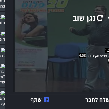
המח
במו
נגן שוב
מתי
מער
1:
4:58
- מ
"אי
שיק
לח לחבר
שתף
האמ
קצר