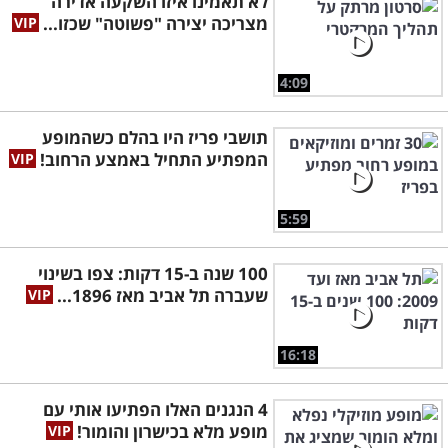
לא תאמינו איזו השקעה אדירה
מצריכה יצירה "פשוטה" שכזו...
4:09
תושבי פריז היו בהלם כשהמופע
המפתיע התחיל באמצע הרחוב!
5:59
100 שנה ב-15 דקות: צפו בשינוי
שעברה תל אביב מאז 1896...
16:18
4 הנגנים האלו הפתיעו אותי עם
מופע מלא בכישרון והומור!