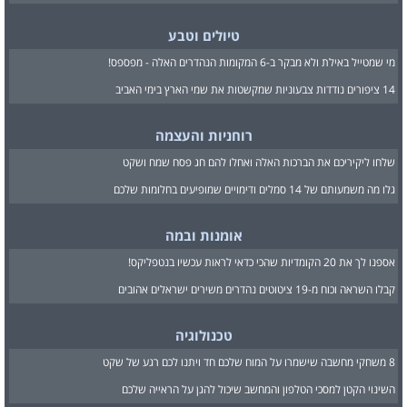
טיולים וטבע
מי שמטייל באילת ולא מבקר ב-6 המקומות הנהדרים האלה - מפספס!
14 ציפורים נודדות צבעוניות שמקשטות את שמי הארץ בימי האביב
רוחניות והעצמה
שלחו ליקיריכם את הברכות האלה ואחלו להם חג פסח שמח ושקט
גלו מה משמעותם של 14 סמלים ודימויים שמופיעים בחלומות שלכם
אומנות ובמה
אספנו לך את 20 הקומדיות שהכי כדאי לראות עכשיו בנטפליקס!
קבלו השראה וכוח מ-19 ציטוטים נהדרים משירים ישראלים אהובים
טכנולוגיה
8 משחקי מחשבה שישמרו על המוח שלכם חד ויתנו לכם רגע של שקט
השינוי הקטן למסכי הטלפון והמחשב שיכול להגן על הראייה שלכם