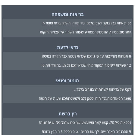
בריאות ומשפחה
כפית אחת בכל בוקר והלב שלכם יגיד תודה: משקה בריא ומומלץ!
יותר טוב מסידן? הוויטמין המפתיע שעוזר לשמור על עצמות חזקות
כדאי לדעת
8 תנוחות מומלצות על פי גילכם שכדאי לנסות כבר הלילה במיטה
12 פעולות לשיפור תפקוד מוחי שכדאי לכם לבצע, במיוחד את 6!
הומור ופנאי
לקט של בדיחות קצרות למבוגרים בלבד...
מאגר הפאזלים הענק הזה יספק לכם ולמשפחתכם שעות של הנאה
רץ ברשת
נפלאות גיל 70: קטע קצר ומשעשע שמוכיח שלכל גיל יש יתרונות!
9 ההרגלים האלה ישנו לך את החיים - טיפ מספר 5 מומלץ בחום!