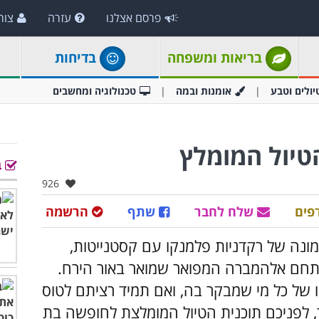
פרסם אצלנו
עזרה
צור
בריאות ומשפחה
בדיחות
יולים וטבע
אומנות ובמה
טכנולוגיה ומחשבים
טיול המומלץ
ב
אהבו:
926
פים
שלח לחבר
שתף
הרשמה
נה של רקדניות פלמנקו עם קסטנייטות,
ומתחם אלהמברה המפואר שמואר באור הירח.
 של כל מי שמבקר בה, ואם תמיד רציתם לטוס
, לפניכם תוכנית הטיול המומלצת לחופשה בת