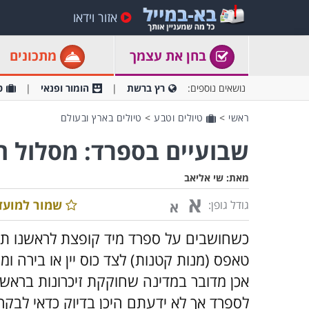
אזור וידאו
בחן את עצמך
מתכונים
נושאים נוספים:
רץ ברשת
הומור ופנאי
ט
ראשי
>
טיולים וטבע
>
טיולים בארץ ובעולם
שבועיים בספרד: מסלול ה
מאת:
שי אליאב
א
שמור למועד
גודל גופן:
א
כשחושבים על ספרד מיד קופצת לראשנו תמו
טאפס (מנות קטנות) לצד כוס יין או בירה 
אכן מדובר במדינה שחוקקת זיכרונות בראשו
לספרד אך לא ידעתם היכן בדיוק כדאי לבקר