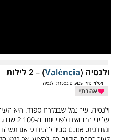
ולנסיה (
València
) – 2 לילות
אהבתי
ולנסיה, עיר נמל שבמזרח ספרד, היא העי
על ידי הרומ
לעיר רחבת הידיים הזו להציע, אך בזמן ה