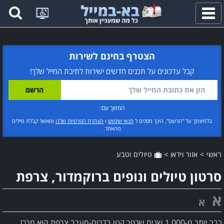
פתח
תפריט
הצטרף בחינם לשירות
קבל עדכונים על תכנים חדשים ישירות לתיבת המייל שלך!
המשך עם:
בלחיצתך על "הרשם", הינך מסכים ל
תנאי שימוש
ו
הצהרת הפרטיות שלנו
ומאשר קבלת מיילים
מהאתר.
ראשי
>
אזור וידאו
>
טיולים וטבע
סרטון טיולים ונופים ברוקמדור, צרפת
א
א
כבר יותר מ-1,000 שנים שכפר קטן בדרום-מערב צרפת הוא מרכז