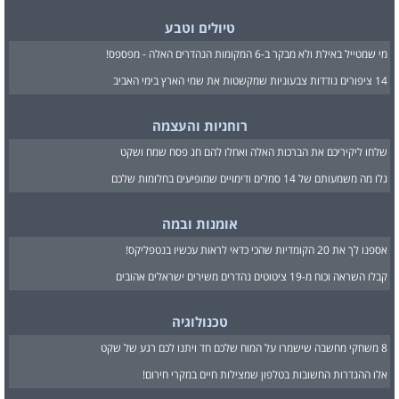
טיולים וטבע
מי שמטייל באילת ולא מבקר ב-6 המקומות הנהדרים האלה - מפספס!
14 ציפורים נודדות צבעוניות שמקשטות את שמי הארץ בימי האביב
רוחניות והעצמה
שלחו ליקיריכם את הברכות האלה ואחלו להם חג פסח שמח ושקט
גלו מה משמעותם של 14 סמלים ודימויים שמופיעים בחלומות שלכם
אומנות ובמה
אספנו לך את 20 הקומדיות שהכי כדאי לראות עכשיו בנטפליקס!
קבלו השראה וכוח מ-19 ציטוטים נהדרים משירים ישראלים אהובים
טכנולוגיה
8 משחקי מחשבה שישמרו על המוח שלכם חד ויתנו לכם רגע של שקט
אלו ההגדרות החשובות בטלפון שמצילות חיים במקרי חירום!