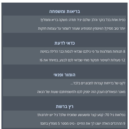
בריאות ומשפחה
כפית אחת בכל בוקר והלב שלכם יגיד תודה: משקה בריא ומומלץ!
יותר טוב מסידן? הוויטמין המפתיע שעוזר לשמור על עצמות חזקות
כדאי לדעת
8 תנוחות מומלצות על פי גילכם שכדאי לנסות כבר הלילה במיטה
12 פעולות לשיפור תפקוד מוחי שכדאי לכם לבצע, במיוחד את 6!
הומור ופנאי
לקט של בדיחות קצרות למבוגרים בלבד...
מאגר הפאזלים הענק הזה יספק לכם ולמשפחתכם שעות של הנאה
רץ ברשת
נפלאות גיל 70: קטע קצר ומשעשע שמוכיח שלכל גיל יש יתרונות!
9 ההרגלים האלה ישנו לך את החיים - טיפ מספר 5 מומלץ בחום!