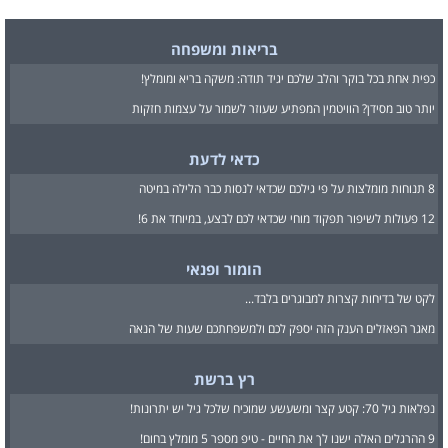
בריאות ומשפחה
כפית אחת בכל בוקר והלב שלכם יגיד תודה: משקה בריא ומומלץ!
יותר טוב מסידן? הוויטמין המפתיע שעוזר לשמור על עצמות חזקות
כדאי לדעת
8 תנוחות מומלצות על פי גילכם שכדאי לנסות כבר הלילה במיטה
12 פעולות לשיפור תפקוד מוחי שכדאי לכם לבצע, במיוחד את 6!
הומור ופנאי
לקט של בדיחות קצרות למבוגרים בלבד...
מאגר הפאזלים הענק הזה יספק לכם ולמשפחתכם שעות של הנאה
רץ ברשת
נפלאות גיל 70: קטע קצר ומשעשע שמוכיח שלכל גיל יש יתרונות!
9 ההרגלים האלה ישנו לך את החיים - טיפ מספר 5 מומלץ בחום!