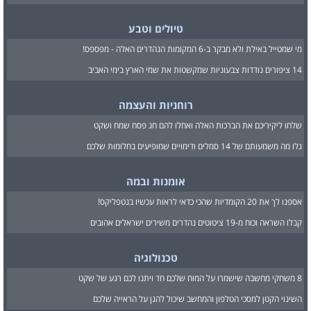
טיולים וטבע
מי שמטייל באילת ולא מבקר ב-6 המקומות הנהדרים האלה - מפספס!
14 ציפורים נודדות צבעוניות שמקשטות את שמי הארץ בימי האביב
רוחניות והעצמה
שלחו ליקיריכם את הברכות האלה ואחלו להם חג פסח שמח ושקט
גלו מה משמעותם של 14 סמלים ודימויים שמופיעים בחלומות שלכם
אומנות ובמה
אספנו לך את 20 הקומדיות שהכי כדאי לראות עכשיו בנטפליקס!
קבלו השראה וכוח מ-19 ציטוטים נהדרים משירים ישראלים אהובים
טכנולוגיה
8 משחקי מחשבה שישמרו על המוח שלכם חד ויתנו לכם רגע של שקט
השינוי הקטן למסכי הטלפון והמחשב שיכול להגן על הראייה שלכם