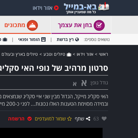
אזור וידאו
בחן את עצמך
מתכונים
נושאים נוספים:
רץ ברשת
הומור ופנאי
ט
ראשי
>
אזור וידאו
>
טיולים וטבע
>
טיולים בארץ ובעולם
סרטון מרהיב של נופי האי סקליג 
א
גודל גופן:
א
האי סקליג מייקל, הגדול מבין שני איי סקליג שנמצאים 
ובמידה מסוימת הטענות האלו נכונות... לפני כ-200 מיליון ..
אהבו:
63
שתף
שמור למועדפים
הרשמה