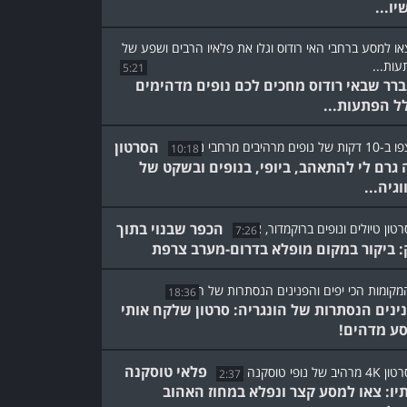
יו...
5:21
רר שבאי רודוס מחכים לכם נופים מדהימים
ל הפתעות...
הסרטון
10:18
 גרם לי להתאהב, ביופי, בנופים ובשקט של
וגיה...
הכפר שבנוי בתוך
7:26
: ביקור במקום מופלא בדרום-מערב צרפת
18:36
ינים הנסתרות של הונגריה: סרטון שלקח אותי
ע מדהים!
פלאי טוסקנה
2:37
יו: צאו למסע קצר ונפלא במחוז האהוב