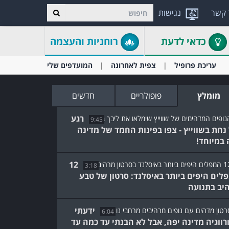
 קשר
נגישות
כדאי לדעת
רוחניות והעצמה
עריכת פרופיל
צפית לאחרונה
המועדפים שלי
מומלץ
פופולריים
חדשים
רגע
9:45
נחת בשווייץ - צפו בפינות החמד של מדינה
 במיוחד!
12
3:18
לים היפים ביותר באיסלנד: סרטון של טבע
יב בתנועה
ידעתי
6:04
רווגיה מדינה יפה, אבל לא הבנתי עד כמה עד