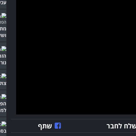
עכש
מתב
ושל
הזה
נורו
צוק
הפנ
למס
לח לחבר
שתף
בסת