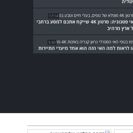
טליה
17:14
פלאי פטגוניה: סרטון 4K שייקח אתכם למסע ברחבי
 ארץ מרהיב
5:30
ו לראות למה האי הזה הוא אחד מיעדי התיירות
ובים בספרד...
מסע אל מכתש רמון: סרטון
שייקח אותך לאחד מהאתרים
היפים בארץ
3:21
הסרטון הנפלא הזה ייקח
אתכם לאחד מהמקומות הכי
יפים בתאילנד...
11:08
11:13