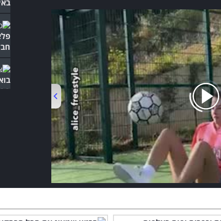
באי
חבל
בוא
החש
00:00
/
01:04