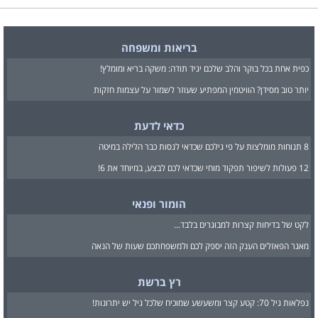
בריאות ומשפחה
כפית אחת בכל בוקר והלב שלכם יגיד תודה: משקה בריא ומומלץ!
יותר טוב מסידן? הוויטמין המפתיע שעוזר לשמור על עצמות חזקות
כדאי לדעת
8 תנוחות מומלצות על פי גילכם שכדאי לנסות כבר הלילה במיטה
12 פעולות לשיפור תפקוד מוחי שכדאי לכם לבצע, במיוחד את 6!
הומור ופנאי
לקט של בדיחות קצרות למבוגרים בלבד...
מאגר הפאזלים הענק הזה יספק לכם ולמשפחתכם שעות של הנאה
רץ ברשת
נפלאות גיל 70: קטע קצר ומשעשע שמוכיח שלכל גיל יש יתרונות!