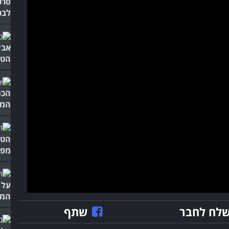
סרט
לבכ
אבי
הטב
הכנ
המק
הטב
מפת
על 
המו
לח לחבר
שתף