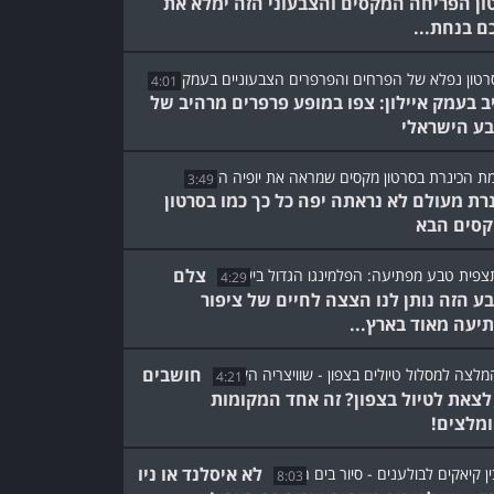
ון הפריחה המקסים והצבעוני הזה ימלא את
ם בנחת...
4:01
ב בעמק איילון: צפו במופע פרפרים מרהיב של
ע הישראלי
3:49
רת מעולם לא נראתה יפה כל כך כמו בסרטון
סים הבא
צלם
4:29
ע הזה נותן לנו הצצה לחיים של ציפור
יעה מאוד בארץ...
חושבים
4:21
לצאת לטיול בצפון? זה אחד המקומות
מלצים!
לא איסלנד או ניו
8:03