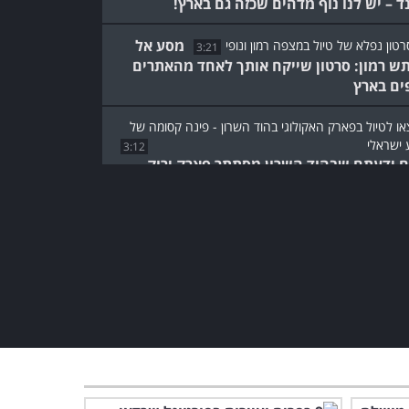
נד – יש לנו נוף מדהים שכזה גם בארץ!
מסע אל
3:21
ש רמון: סרטון שייקח אותך לאחד מהאתרים
ים בארץ
3:12
 ידעתם שבהוד השרון מסתתר פארק ירוק
א בטבע פסטורלי?
סיפורו של גדי יעלים:
דוקו-טבע ישראלי מרתק
היישר מים המלח
2:50
צאו למסע אל שמורה
באפריקה שעושה משהו
מדהים למען חיות הבר...
8:13