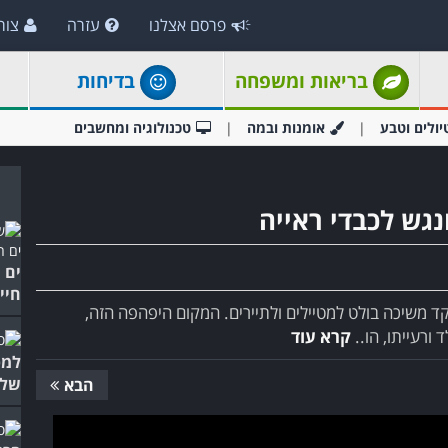
פרסם אצלנו
עזרה
צור
בריאות ומשפחה
בדיחות
יולים וטבע
אומנות ובמה
טכנולוגיה ומחשבים
נגש לכבדי ראייה
ים 
חיי
ד משיכה בולט למטיילים ולתיירים. המקום היפהפה הזה,
ורעייתו, הו..
קרא עוד
של 
הבא