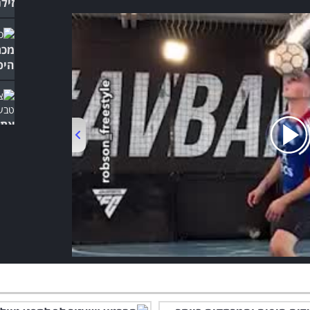
זיל
מכת
היפ
אתם
ומל
00:00
/
01:06