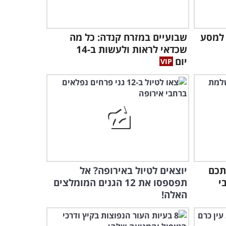
מנת הרוגע היומית שלך: 4
דקות של מוזיקה וטבע
שעושות טוב בלב
 למסע
שבועיים במזרח קנדה: כל מה
3:50
שכדאי לראות ולעשות ב-14
יום
צאו לטיול סובב כנרת והכירו
יעדים חדשים שתרצו לבקר
בהם!
14:45
ישראל מלמעלה: אתם
מוזמנים לראות איזו יפה הארץ
הזו שלנו!
3:29
צאו למסע מרהיב ב-4K
תכם
יוצאים לטיול באירופה? אל
באוסטרליה שירגיש לכם כמו
י
תפספסו את 12 הגנים המומלצים
הדבר האמיתי
האלה!
6:40
מלכי הטבע של ישראל: