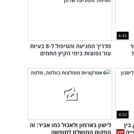
סיפורם של הנמרים האחרונים
במדבר יהודה
6:20
3 גנים נסתרים בפארק הירקון
שפתוחים בחינם לכולם וכדאי
6:42
להכיר
2:42
ר
מדריך המניעה והטיפול ל-8 בעיות
עור נפוצות בימי הקיץ החמים
צאו למסע בפינה מרהיבה של
טבע קסום שמחכה לכם בעיר
רומא...
3:45
הבריכה הטבעית הזו היא
המקום המושלם לבילוי בסוף
השבוע החם!
2:54
4:22
3 דקות של קסם: צאו למסע
אל הנחל הגדול ביותר בגליל
בין
לישון בארמון ולאכול כמו אביר: זה
המערבי
יה
המקום המושלם לחופשה