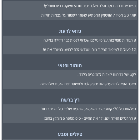
כפית אחת בכל בוקר והלב שלכם יגיד תודה: משקה בריא ומומלץ!
יותר טוב מסידן? הוויטמין המפתיע שעוזר לשמור על עצמות חזקות
כדאי לדעת
8 תנוחות מומלצות על פי גילכם שכדאי לנסות כבר הלילה במיטה
12 פעולות לשיפור תפקוד מוחי שכדאי לכם לבצע, במיוחד את 6!
הומור ופנאי
לקט של בדיחות קצרות למבוגרים בלבד...
מאגר הפאזלים הענק הזה יספק לכם ולמשפחתכם שעות של הנאה
רץ ברשת
נפלאות גיל 70: קטע קצר ומשעשע שמוכיח שלכל גיל יש יתרונות!
9 ההרגלים האלה ישנו לך את החיים - טיפ מספר 5 מומלץ בחום!
טיולים וטבע