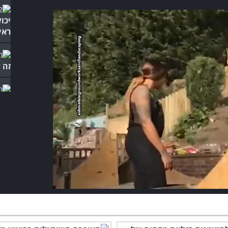
יכו
ראינ
זה 
4 
מקו