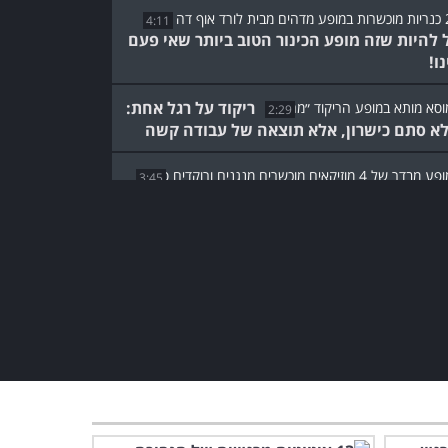
4:11
ל להיות שזה מופע הכינור הטוב ביותר שאי פעם
ו!
ריקוד על רגל אחת:
2:29
לא סתם כישרון, אלא תוצאה של עבודה קשה
3:45
הנגנים האלו משלבים סטפס ומוזיקה בדרך
רית ומשעשעת!
הביצוע של הזמר הזה לשיר
Imagine ישאיר אתכם חסרי
מילים...
5:00
צפו ברקדנית בת ה-80 ובבן
זוגה הצעיר חורכים את הבמה!
2:40