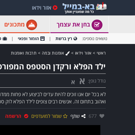
אזור וידאו
בחן את עצמך
מתכונים
נושאים נוספים:
רץ ברשת
הומור ופנאי
ט
ראשי
>
אזור וידאו
>
אומנות ובמה
>
תרבות ואומנות
ילד הפלא ורקדן הסטפס המפורס
א
גודל גופן:
א
ואהוב בתחום זה. אנשים רבים צופים לילד הפלא לוק ספ
אהבו:
677
שתף
שמור למועדפים
הרשמה