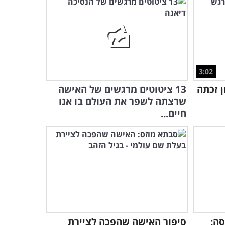
צפו בביצוע של אנדרה ריו
לוואלס הקיסר לצד מופע בלט
נפלא
8:29
1,000 אנשים התאספו במגדל
3:02
דוד כדי לבצע שיר מרגש
במיוחד...
ן זכתה
13 ציטוטים מרגשים של האישה
4:50
שרצתה לשפר את העולם בו אנו
חיים...
מופע
3:01
קוד של הצעירים המוכשרים האלו השאיר את
ל בהלם...
אל תפספסו את הסוף של
מופע החלילית המרשים
והמפתיע הזה!
4:07
צפו בהופעה הנדירה
וההיסטורית של אלביס
סה:
סיפור האישה שהפכה לציירת