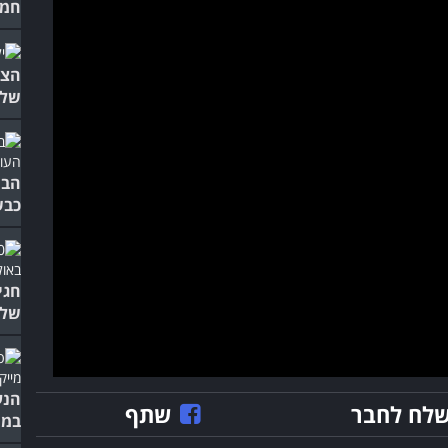
חמו
הצע
שלה
הבי
כבש
חגי
של 
הנע
לח לחבר
שתף
במו