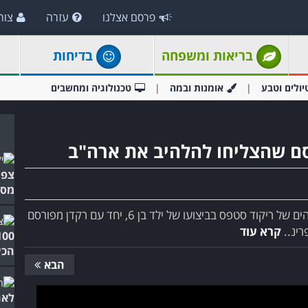
פרסם אצלנו
עזרה
צור
בריאות ומשפחה
בדיחות
יולים וטבע
אומנות ובמה
טכנולוגיה ומחשבים
ם שהצליחו להלהיב את ארה"ב
צפו
מסח
לא בכל יום אנו זוכים להיות עדים לביצוע לא פחות ממדהים של ריקוד סטפס בביצועו של ילד בן 6, יחד עם רקדן מפורסם
רינ..
קרא עוד
הכי
הבא
לאח