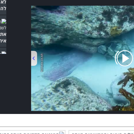
לא 
להי
אתם
אירופ
המח
שבכ
00:00
/
02:34