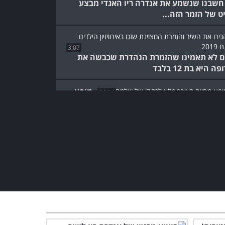
חשבנו שנשמע את אנדרה ריו האגדי מבצע
ט של הזמר הזה...
3:07
 לא תאמינו שהזמרת הנהדרת שכבשה את
ה היא בת 12 בלבד
מופע
56:24
ווה הזה לשלמה גרוניך ירגש גם את האדישים
ם...
המופע של התוכים הצבעוניים
והמוכשרים האלו יעשה לכם
את היום!
9:09
צפו בביצוע יידיש נהדר לשיר
הלל על העיר הרוסית היפה
מכולן
3:26