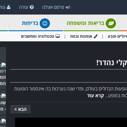
פרסם אצלנו
עזרה
צור
בריאות ומשפחה
בדיחות
יולים וטבע
אומנות ובמה
טכנולוגיה ומחשבים
לי נהדר!
המי
הסר
ופעות הגדולים בעולם, ומדי שנה נערכות בה אינספור הופעות
ות במופע..
קרא עוד
שזה
- מ
הבא