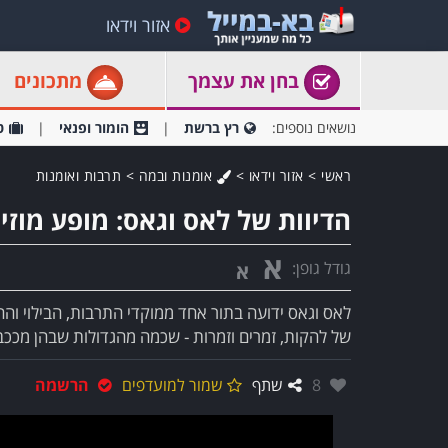
אזור וידאו
בחן את עצמך
מתכונים
נושאים נוספים:
רץ ברשת
הומור ופנאי
ט
ראשי
>
אזור וידאו
>
אומנות ובמה
>
תרבות ואומנות
הדיוות של לאס וגאס: מופע מוזיק
א
גודל גופן:
א
לאס וגאס ידועה בתור אחד ממוקדי התרבות, הבילוי והה
של להקות, זמרים וזמרות - שכמה מהגדולות שבהן מככב
אהבו:
8
שתף
שמור למועדפים
הרשמה