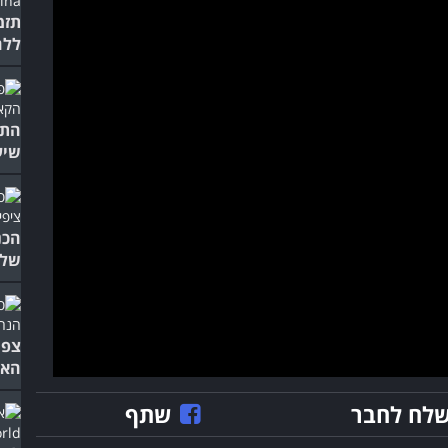
תזמ
ללה
התז
שיע
הכנ
של 
צפו
האה
לח לחבר
שתף