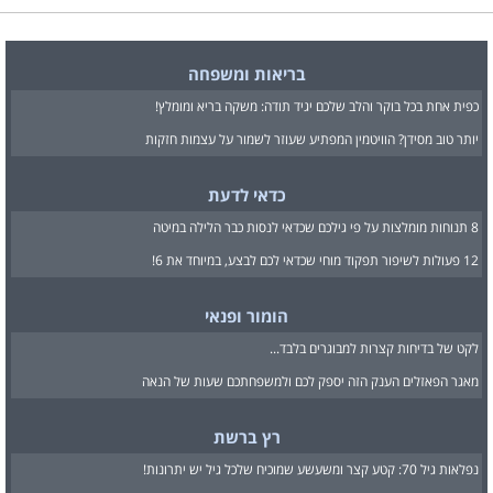
בריאות ומשפחה
כפית אחת בכל בוקר והלב שלכם יגיד תודה: משקה בריא ומומלץ!
יותר טוב מסידן? הוויטמין המפתיע שעוזר לשמור על עצמות חזקות
כדאי לדעת
8 תנוחות מומלצות על פי גילכם שכדאי לנסות כבר הלילה במיטה
12 פעולות לשיפור תפקוד מוחי שכדאי לכם לבצע, במיוחד את 6!
הומור ופנאי
לקט של בדיחות קצרות למבוגרים בלבד...
מאגר הפאזלים הענק הזה יספק לכם ולמשפחתכם שעות של הנאה
רץ ברשת
נפלאות גיל 70: קטע קצר ומשעשע שמוכיח שלכל גיל יש יתרונות!