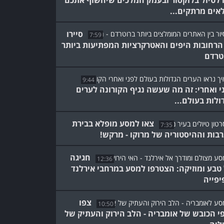
 לטיול בלוקסור ובעמק המלכים שיחשוף אתכם
אים מרתקים...
סיירו
7:59
 הרחובות היפים והאטרקרציות המפתיעות ביותר
טרדם
9:44
י ואחרי: זה מה שעשה נגיף הקורונה לערים
ולות בעולם...
צאו למסע מופלא בבירת
7:35
בות וההיסטוריה של מרוקו - מרקש!
חגיגה
12:36
טבע ומוזיקה: הצטרפו למסע במרחבי אירלנד
יפייה
צפו
10:50
פי הכובש של אומבריה - הלב הירוק והעתיק של