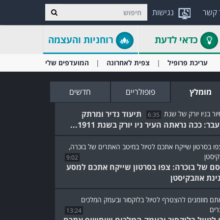
 קשר
נגישות
כדאי לדעת
רוחניות והעצמה
עריכת פרופיל
צפית לאחרונה
המועדפים שלי
מומלץ
פופולריים
חדשים
תיעוד נדיר ומרתק
6:35
ר: ככה נראתה העיר ניו יורק בשנת 1911...
9:02
ם של בוכרה: צפו בסרטון שייקח אתכם למסע
ינת אוזבקיסטן
13:24