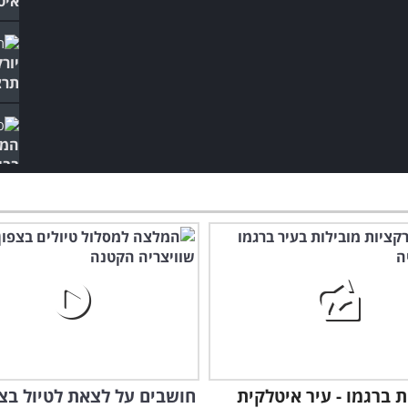
איט
יור
תרצ
המד
בבי
אהו
ת ברגמו - עיר איטלקית
חושבים על לצאת לטיול בצפ