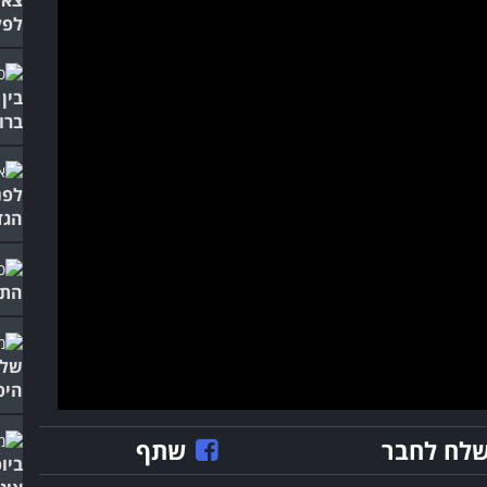
צאו
לפל
בין
ברו
לפנ
הגד
התר
של 
היפ
לח לחבר
שתף
ביו