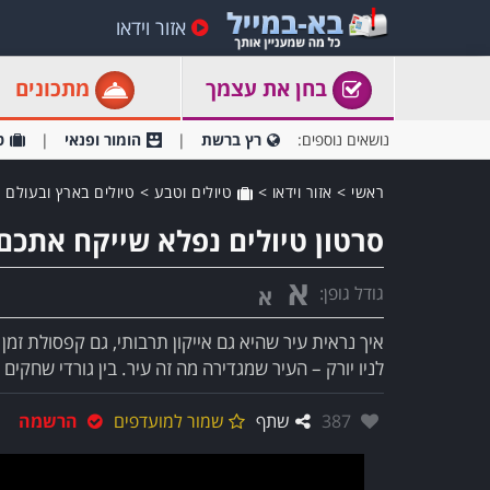
אזור וידאו
בחן את עצמך
מתכונים
נושאים נוספים:
רץ ברשת
הומור ופנאי
ט
ראשי
>
אזור וידאו
>
טיולים וטבע
>
טיולים בארץ ובעולם
סרטון טיולים נפלא שייקח אתכם
א
גודל גופן:
א
איך נראית עיר שהיא גם אייקון תרבותי, גם קפסולת זמ
לניו יורק – העיר שמגדירה מה זה עיר. בין גורדי שחקים 
אהבו:
387
שתף
שמור למועדפים
הרשמה