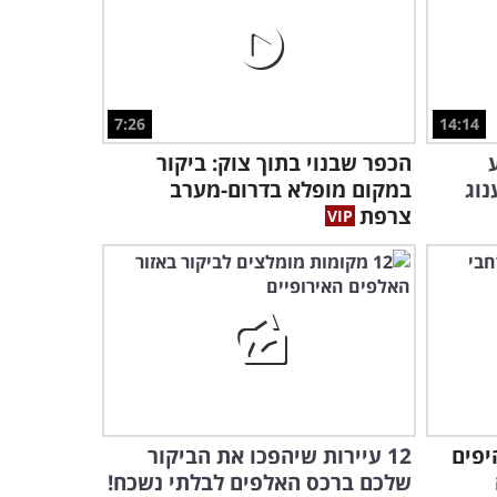
4:26
מתגעגעים לקיץ? הצטרפו
אלינו לטיסה בשמי ברבדוס
שטופת השמש!
2:49
7:26
14:14
בע
הכפר שבנוי בתוך צוק: ביקור
אתם ידעתם שבהוד השרון
נוג
במקום מופלא בדרום-מערב
מסתתר פארק ירוק ומלא בטבע
צרפת
פסטורלי?
3:12
סיור בבית של בן גוריון: סרטון
נהדר שייקח אתכם לטיול
מרתק...
5:22
ירושלים דרך עיני המקומיים:
מה הכי כדאי לראות ולעשות?
יפים
12 עיירות שיהפכו את הביקור
23:18
שלכם ברכס האלפים לבלתי נשכח!