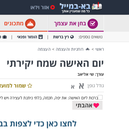
אזור וידאו
בחן את עצמך
מתכונים
נושאים נוספים:
רץ ברשת
הומור ופנאי
ט
ראשי
>
רוחניות והעצמה
>
העצמה
יום האישה שמח יקירתי
עורך:
שי אליאב
א
שמור למועד
גודל גופן:
א
אהבתי
לחצו כאן כדי לצפות בב