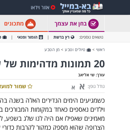
אזור וידאו
בחן את עצמך
מתכונים
נושאים נוספים:
רץ ברשת
הומור ופנאי
ט
ראשי
>
טיולים וטבע
>
מן הטבע
20 תמונות מדהימות של שלג
עורך:
שי אליאב
א
שמור למועד
גודל גופן:
א
כשמגיעים הימים הנדירים האלה בשנה בהם 
וילדים נאספים כאחד במקומות המבורכים בו
מאמינים שאפילו אם היה לנו שלג בשפע, לא
הצרופה שהוא מספק כמקור לקרבות כדורי ש