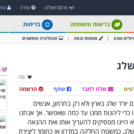
פרסם אצלנו
עזרה
צור
בריאות ומשפחה
בדיחות
יולים וטבע
אומנות ובמה
טכנולוגיה ומחשבים
ב
אהבו:
155
פים
שלח לחבר
שתף
הרשמה
יורד שלג בארץ ולא רק בחרמון, אנשים
 כדי ליהנות ממנו עד כמה שאפשר. אך אנחנו
 היינו מפסיקים להעריך אותו ואת ההנאה
לג, כמשטח החלקה במדרון או כחומר ליצירת