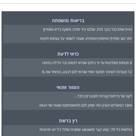
בריאות ומשפחה
כפית אחת בכל בוקר והלב שלכם יגיד תודה: משקה בריא ומומלץ!
יותר טוב מסידן? הוויטמין המפתיע שעוזר לשמור על עצמות חזקות
כדאי לדעת
8 תנוחות מומלצות על פי גילכם שכדאי לנסות כבר הלילה במיטה
12 פעולות לשיפור תפקוד מוחי שכדאי לכם לבצע, במיוחד את 6!
הומור ופנאי
לקט של בדיחות קצרות למבוגרים בלבד...
מאגר הפאזלים הענק הזה יספק לכם ולמשפחתכם שעות של הנאה
רץ ברשת
נפלאות גיל 70: קטע קצר ומשעשע שמוכיח שלכל גיל יש יתרונות!