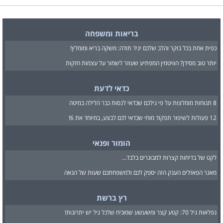
בריאות ומשפחה
כפית אחת בכל בוקר והלב שלכם יגיד תודה: משקה בריא ומומלץ!
יותר טוב מסידן? הוויטמין המפתיע שעוזר לשמור על עצמות חזקות
כדאי לדעת
8 תנוחות מומלצות על פי גילכם שכדאי לנסות כבר הלילה במיטה
12 פעולות לשיפור תפקוד מוחי שכדאי לכם לבצע, במיוחד את 6!
הומור ופנאי
לקט של בדיחות קצרות למבוגרים בלבד...
מאגר הפאזלים הענק הזה יספק לכם ולמשפחתכם שעות של הנאה
רץ ברשת
נפלאות גיל 70: קטע קצר ומשעשע שמוכיח שלכל גיל יש יתרונות!