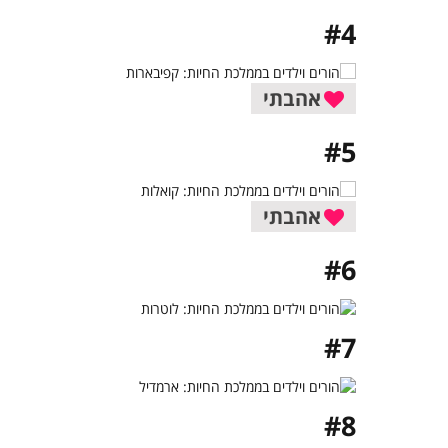
#4
אהבתי
#5
אהבתי
#6
#7
#8