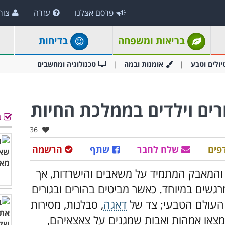
פרסם אצלנו
עזרה
צור
בריאות ומשפחה
בדיחות
יולים וטבע
אומנות ובמה
טכנולוגיה ומחשבים
ב
אהבו:
36
פים
שלח לחבר
שתף
הרשמה
 והמאבק המתמיד על משאבים והישרדות, אך
רגשים במיוחד. כאשר מביטים בהורים ובגורים
 העולם הטבעי; צד של
דאגה
, סבלנות, מסירות
תמצאו אמהות ואבות שמגנים על צאצאיהם,