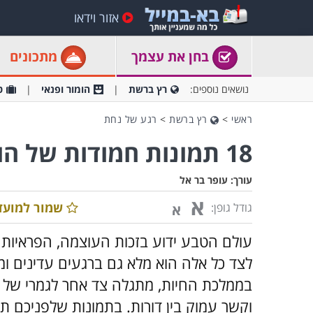
אזור וידאו
בחן את עצמך
מתכונים
נושאים נוספים:
רץ ברשת
הומור ופנאי
ט
ראשי
>
רץ ברשת
>
רגע של נחת
18 תמונות חמודות של הורים וילדים בממלכת החיות
עורך:
עופר בר אל
א
שמור למועד
גודל גופן:
א
עולם הטבע ידוע בזכות העוצמה, הפראיות
לצד כל אלה הוא מלא גם ברגעים עדינים ומ
בממלכת החיות, מתגלה צד אחר לגמרי של
וקשר עמוק בין דורות. בתמונות שלפניכם 