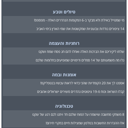
טיולים וטבע
מי שמטייל באילת ולא מבקר ב-6 המקומות הנהדרים האלה - מפספס!
14 ציפורים נודדות צבעוניות שמקשטות את שמי הארץ בימי האביב
רוחניות והעצמה
שלחו ליקיריכם את הברכות האלה ואחלו להם חג פסח שמח ושקט
גלו מה משמעותם של 14 סמלים ודימויים שמופיעים בחלומות שלכם
אומנות ובמה
אספנו לך את 20 הקומדיות שהכי כדאי לראות עכשיו בנטפליקס!
קבלו השראה וכוח מ-19 ציטוטים נהדרים משירים ישראלים אהובים
טכנולוגיה
8 משחקי מחשבה שישמרו על המוח שלכם חד ויתנו לכם רגע של שקט
אלו ההגדרות החשובות בטלפון שמצילות חיים במקרי חירום!