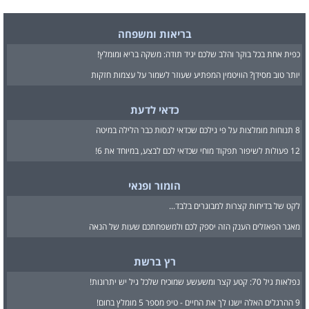
בריאות ומשפחה
כפית אחת בכל בוקר והלב שלכם יגיד תודה: משקה בריא ומומלץ!
יותר טוב מסידן? הוויטמין המפתיע שעוזר לשמור על עצמות חזקות
כדאי לדעת
8 תנוחות מומלצות על פי גילכם שכדאי לנסות כבר הלילה במיטה
12 פעולות לשיפור תפקוד מוחי שכדאי לכם לבצע, במיוחד את 6!
הומור ופנאי
לקט של בדיחות קצרות למבוגרים בלבד...
מאגר הפאזלים הענק הזה יספק לכם ולמשפחתכם שעות של הנאה
רץ ברשת
נפלאות גיל 70: קטע קצר ומשעשע שמוכיח שלכל גיל יש יתרונות!
9 ההרגלים האלה ישנו לך את החיים - טיפ מספר 5 מומלץ בחום!