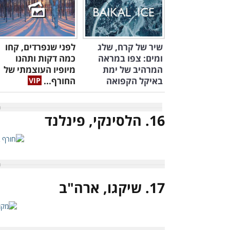
שיר של קרח, שלג
לפני שנפרדים, קחו
ומים: צפו במראה
כמה דקות ותהנו
המרהיב של ימת
מיופיו העוצמתי של
באיקל הקפואה
החורף...
16. הלסינקי, פינלנד
17. שיקגו, ארה"ב