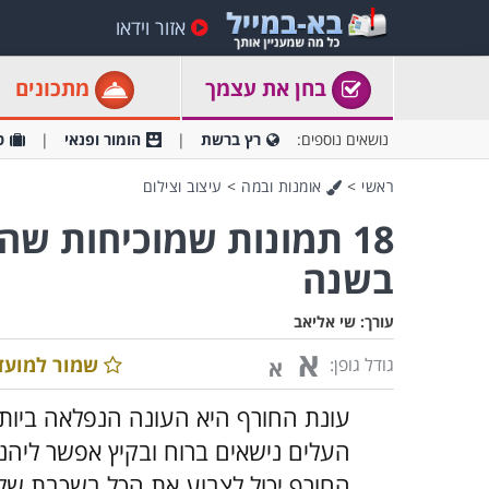
אזור וידאו
בחן את עצמך
מתכונים
נושאים נוספים:
רץ ברשת
הומור ופנאי
ט
ראשי
>
אומנות ובמה
>
עיצוב וצילום
18 תמונות שמוכיחות שה
בשנה
עורך:
שי אליאב
א
שמור למועד
גודל גופן:
א
עונת החורף היא העונה הנפלאה ביותר
העלים נישאים ברוח ובקיץ אפשר ליה
החורף יכול לצבוע את הכל בשכבת ש