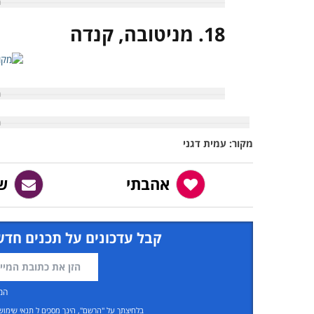
18. מניטובה, קנדה
מקור: עמית דגני
אהבתי
ש
קבל עדכונים על תכנים חדש
המ
בלחיצתך על "הרשם", הינך מסכים ל
תנאי שימוש