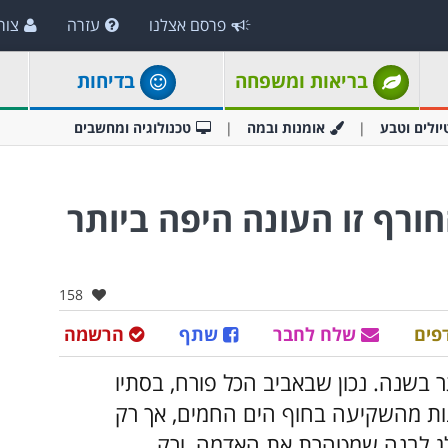
פרסם אצלנו
עזרה
צור
בריאות ומשפחה
בדיחות
יולים וטבע
אומנות ובמה
טכנולוגיה ומחשבים
חורף זו העונה היפה ביותר
אהבו:
158
פים
שלח לחבר
שתף
הרשמה
 בשנה. נכון שבאביב הכל פורח, בסתיו
נות מהשקיעה בחוף הים החמים, אך רק
לג לבנה שמטהרת את האדמה, ורק