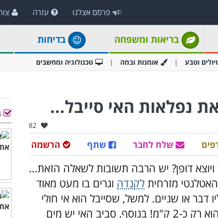
פרסם אצלנו
עזרה
צור
בריאות ומשפחה
בדיחות
יולים וטבע
אומנות ובמה
טכנולוגיה ומחשבים
ת נפלאות האי סייבל...
ב
אהבו:
82
פים
שלח לחבר
שתף
הרשמה
ויוצא דופן? יש הרבה תשובות לשאלה הזאת...
 האטלנטי מזרחית
לקנדה
וגרים בו מעט מאוד
דבר או שניים. למשל, שסייבל הוא אי חולי
בצורת סהר באורך 38 ק"מ שרוחבו המרבי הוא רק כ-2 ק"מ! בנוסף, סביב האי יש מים