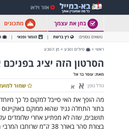
אזור וידאו
בחן את עצמך
מתכונים
נושאים נוספים:
רץ ברשת
הומור ופנאי
ט
ראשי
>
טיולים וטבע
>
מן הטבע
הסרטון הזה יציג בפניכם א
מאת:
עופר בר אל
א
שמור למועד
גודל גופן:
א
מה הופך את האי סייבל למקום כל כך מיוחד 
בתור התחלה נגיד שהוא ממוקם באוקיינוס
תושבים, שזה לא מפתיע אחרי שלומדים עליו 