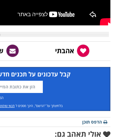
אהבתי
ש
קבל עדכונים על תכנים חדש
המ
בלחיצתך על "הרשם", הינך מסכים ל
תנאי שימוש
הדפס תוכן
אולי תאהב גם: