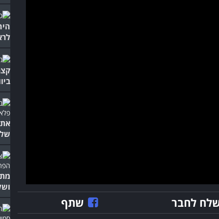
היה
לרא
קצר
ביוו
אתם
של 
מתב
ושל
לח לחבר
שתף