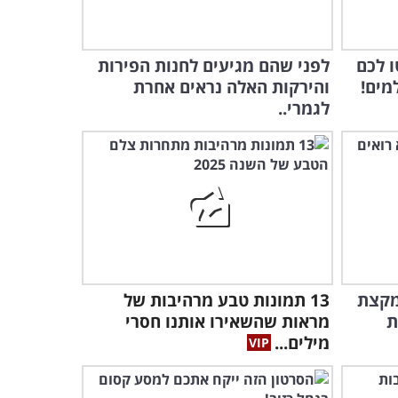
היופי של אוסקה - צפו בפלאי
אחת מהערים האהובות ביפן
שטו לכם
לפני שהם מגיעים לחנות הפירות
4:35
מים!
והירקות האלה נראים אחרת
לגמרי..
פנינת הדולומיטים: זהו אחד
מהאגמים היפים ביותר בצפון
איטליה...
3:31
12 המפלים היפים ביותר
באיסלנד: סרטון של טבע
מרהיב בתנועה
3:18
פלאי פטגוניה: סרטון 4K
מקצת
13 תמונות טבע מרהיבות של
שייקח אתכם למסע ברחבי
מות
מראות שהשאירו אותנו חסרי
חבל ארץ מרהיב
מילים...
17:14
מסע אל מכתש רמון: סרטון