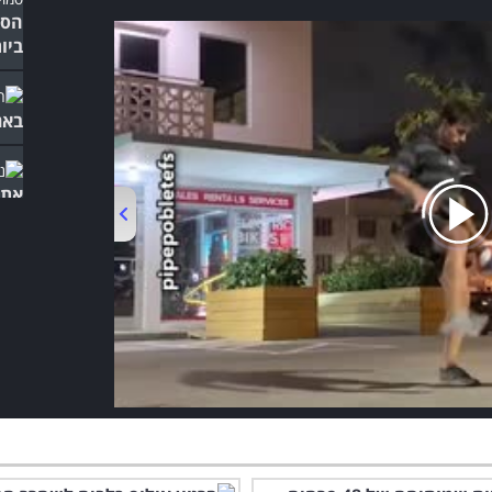
הסר
ביו
באר
אתם
סין 
00:00
/
01:08