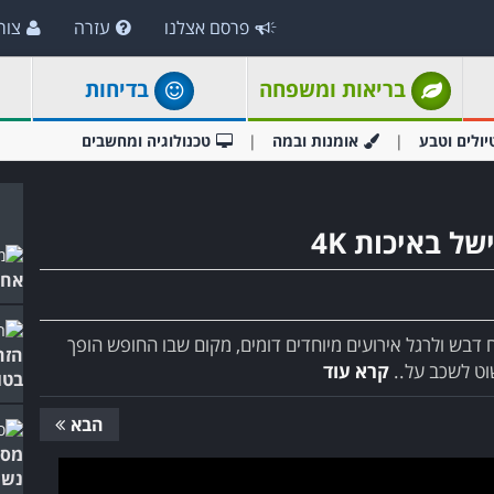
פרסם אצלנו
עזרה
צור
בריאות ומשפחה
בדיחות
יולים וטבע
אומנות ובמה
טכנולוגיה ומחשבים
ל באיכות 4K
אחד
ח דבש ולרגל אירועים מיוחדים דומים, מקום שבו החופש הופך
הזה
וט לשכב על..
קרא עוד
בטו
הבא
מסע
נשי