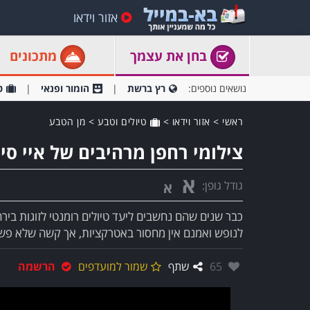
אזור וידאו
בחן את עצמך
מתכונים
נושאים נוספים:
רץ ברשת
הומור ופנאי
ט
ראשי
>
אזור וידאו
>
טיולים וטבע
>
מן הטבע
צילומי רחפן מרהיבים של איי סייש
א
גודל גופן:
א
כבר שנים שהם נחשבים ליעד טיולים רומנטי לזוגות ביר
לנופש ואמנם אין מחסור באטרקציות, אך קשה שלא פש
אהבו:
65
שתף
שמור למועדפים
הרשמה