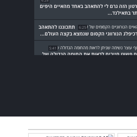
6:28
טון הזה גרם לי להתאהב באחד מהאיים היפים
תר בתאילנד...
תתכוננו להתאהב
6:25
כיפלג הנורווגי הקסום שנמצא בקצה העולם...
5:41
 פשוט חייבים לראות את החומה הגדולה של
מהזווית הזו!
הסרטון הזה מוכיח שבצ'ילה
יש נופים שאי אפשר לתאר
במילים
4:07
אם אתם רוצים לראות את
נפלאות ניו זילנד, זה הסרטון
בשבילכם!
5:31