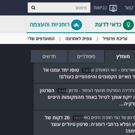
 קשר
נגישות
כדאי לדעת
רוחניות והעצמה
עריכת פרופיל
צפית לאחרונה
המועדפים שלי
מומלץ
פופולריים
חדשים
טוסו יחד עמנו אל
7:41
 האיים הקסומים והיפהפיים בעולם!
הסרטון
3:43
 ייקח אותך לטיול באחד מהמקומות היפים
רקיה...
20 דקות של
19:57
 נפלא ברחבי רומניה: סרטון טיולים עוצר
מה!