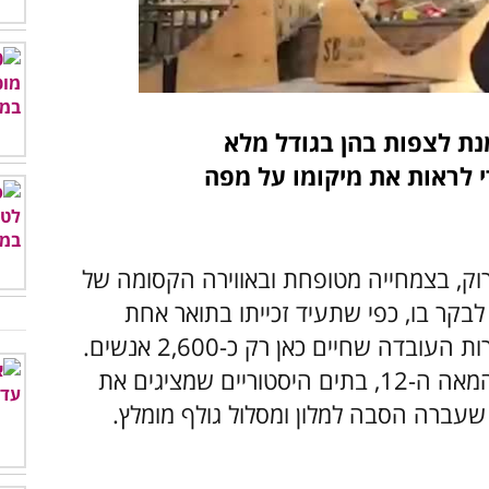
00:00
/
03:19
נת לצפות בהן בגודל מלא
י לראות את מיקומו על מפה
רוק, בצמחייה מטופחת ובאווירה הקסומה של
בקר בו, כפי שתעיד זכייתו בתואר אחת
מהערים היפות ביותר במדינה, וכל זאת למרות העובדה שחיים כאן רק כ-2,600 אנשים.
באזור יש שרידים של מבנים עתיקים מימי המאה ה-12, בתים היסטוריים שמציגים את
שעברה הסבה למלון ומסלול גולף מומלץ.