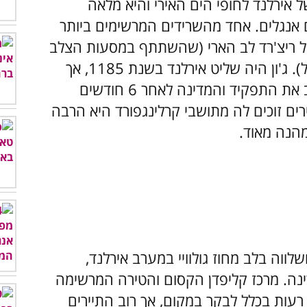
 אירלנד לחופי הים האירי והיא מלאה
ם אנגלים. אחד מהשרידים המרשימים ביותר
 של ריצ'רד לב הארי (שהשתתף במסעות הצלב
וגם לקח חלק בקרבות שנערכו בארץ ישראל). ג'ון היה שליט אירלנד בשנת 1185, אך
המקומיים רכשו לו בוז כה רב עד שהוא עזב את התפקיד והמדינה לאחר 6 חודשים
ם זוכים לה מתושבי קרלינגפורד היא הרבה
ה מהנה מאוד.
ווה בלב מחוז גולוויי במערב אירלנד,
נה. מרכז קליפדן הקסום והטירה המרשימה
רעות בכלל לבקר במקום, אך רוב התיירים