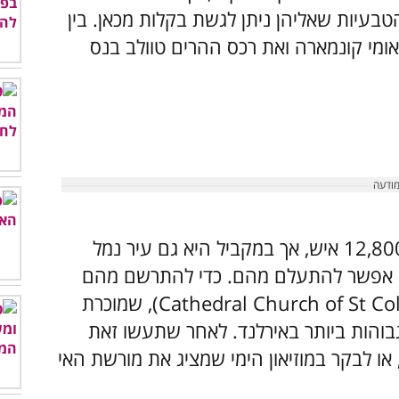
בעיות שאליהן ניתן לגשת בקלות מכאן. בין
אומי קונמארה ואת רכס ההרים טוולב בנס
קוו היא אמנם עיר קטנה שבה חיים רק כ-12,800 איש, אך במקביל היא גם עיר נמל
אי אפשר להתעלם מהם. כדי להתרשם מהם
מומלץ לבקר בקתדרלת סיינט קולמן (Cathedral Church of St Colman), שמוכרת
בוהות ביותר באירלנד. לאחר שתעשו זאת
או לבקר במוזיאון הימי שמציג את מורשת האי