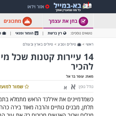
אזור וידאו
בחן את עצמך
מתכונים
נושאים נוספים:
רץ ברשת
הומור ופנאי
ט
ראשי
>
טיולים וטבע
>
טיולים בארץ ובעולם
14 עיירות קטנות שכל מ
להכיר
מאת:
עופר בר אל
א
שמור למועד
גודל גופן:
א
כשמדמיינים את אירלנד הראש מתמלא בתמונו
תלתן, מבנים גותיים והרבה מאוד בירה כהה,
מגלים שרוב האנשים מכירים רק את עיר הבי