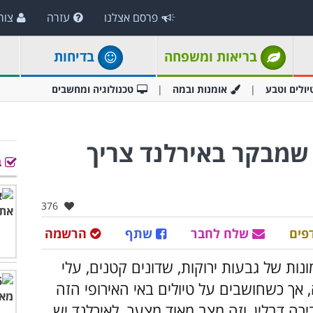
פרסם אצלנו
עזרה
צור
בריאות ומשפחה
בדיחות
יולים וטבע
אומנות ובמה
טכנולוגיה ומחשבים
י שמבקר באירלנד צריך
ב
אהבו:
376
פים
שלח לחבר
שתף
הרשמה
ת של גבעות ירוקות, שדונים קטנים, עלי
 אך כשחושבים על טיולים באי האירופי הזה
רה דבלין, וזה מצב מאוד מצער. לאירלנד יש