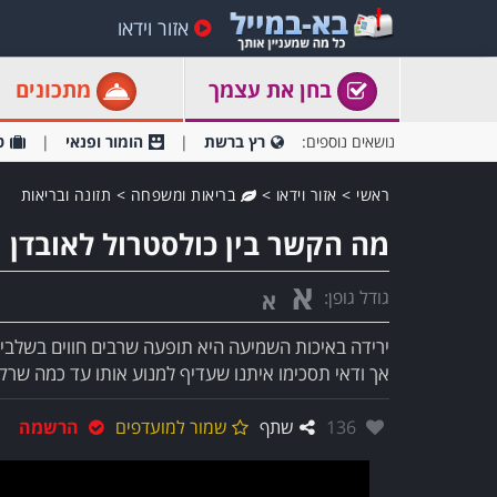
אזור וידאו
בחן את עצמך
מתכונים
נושאים נוספים:
רץ ברשת
הומור ופנאי
ט
ראשי
>
אזור וידאו
>
בריאות ומשפחה
>
תזונה ובריאות
מה הקשר בין כולסטרול לאובדן 
א
גודל גופן:
א
ירידה באיכות השמיעה היא תופעה שרבים חווים בשלבי
אך ודאי תסכימו איתנו שעדיף למנוע אותו עד כמה שרק
אהבו:
136
שתף
שמור למועדפים
הרשמה