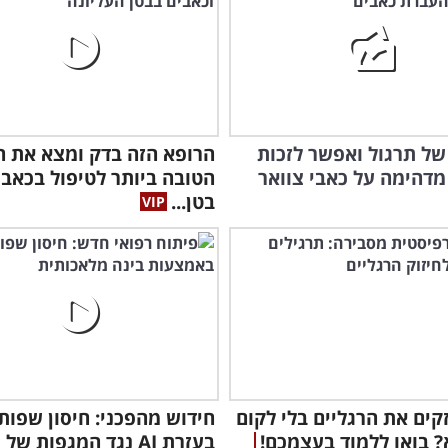
 של תרגול ואפשר לזכות
הרופא הזה בדק ומצא את ה
דהימה על כאבי צוואר
הטובה ביותר לטיפול בכאבי
בטן...
אזה
האו
קים את הרגליים בלי לקום
חידוש מהפכני: חיסון שפות
 בואו ללמוד בעצמכם!
בעזרת AI נגד המגפות של