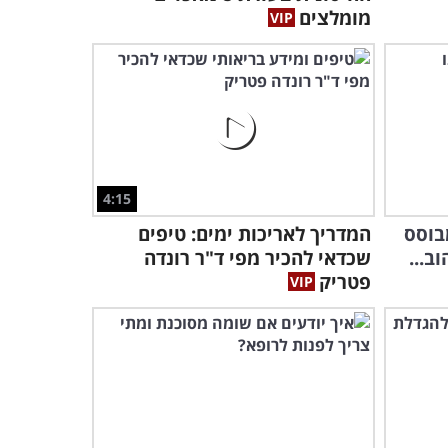
מומלצים
הד"ר מסביר: איך תזונה נכונה
יכולה למנוע ירידה
קוגניטיבית?
5:13
4:15
בוסס
המדריך לאריכות ימים: טיפים
ב...
שכדאי להכיר מפי ד"ר רונדה
פטריק