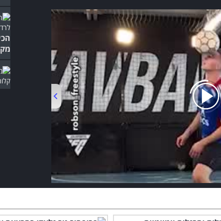
הכי
מק"
רופ
לאר
00:00
/
01:06