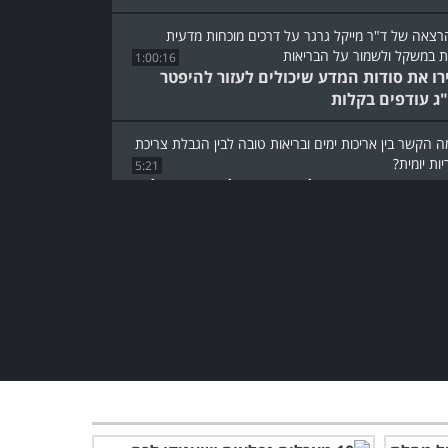
1:00:16
רו את סודות המדע שיכולים לעזור להיפטר
ג עודפים בקלות
5:21
א מסביר: האם הגבלת צריכת קלוריות מובילה
יכות ימים?
המחקרים האלו חושפים את
הסוד הפשוט שעוזר למנוע
עששת בשיניים
4:49
הגנו על המוח מנזקי
ההזדקנות בעזרת נוגד חמצון
עוצמתי ובריא!
6:45