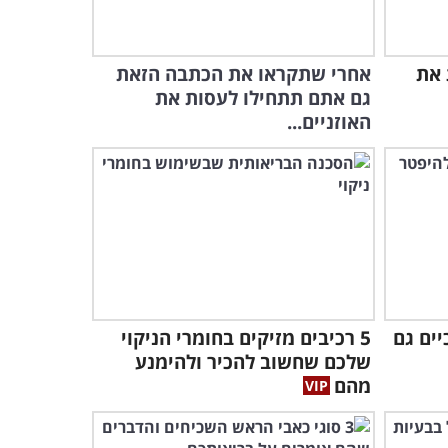
המזונות המעובדים המזיקים
ביותר לבריאות: מידע שכדאי
 את
אחרי שתקראו את הכתבה הזאת
להכיר!
5:00
גם אתם תתחילו לעסות את
האוזניים...
המחקרים האלה מצאו קשר
מדאיג בין מחלת הסרטן לבשר
מעובד...
6:09
אם אתם אוהבים לשתות קפה,
כדאי שתשמעו את מה שהד"ר
הזה אומר...
3:57
ים גם
5 רכיבים מזיקים בחומרי הניקוי
פרופ' ציפי שטראוס מסבירה:
האם אפשר להישאר צעירים
שלכם שחשוב להכיר ולהימנע
לנצח?
מהם
17:36
לא תאמינו כמה דברים