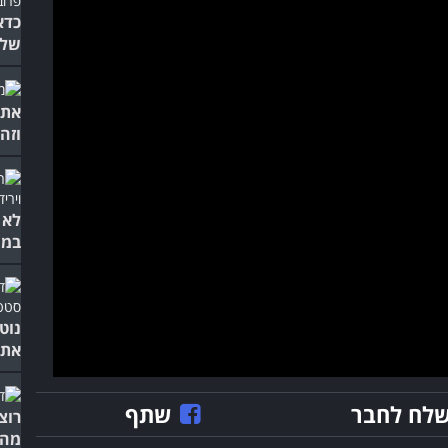
כדא
של 
את 
וזה
לא 
במש
נוט
את 
לח לחבר
שתף
רוצ
מהפ