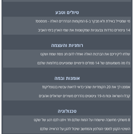
טיולים וטבע
מי שמטייל באילת ולא מבקר ב-6 המקומות הנהדרים האלה - מפספס!
14 ציפורים נודדות צבעוניות שמקשטות את שמי הארץ בימי האביב
רוחניות והעצמה
שלחו ליקיריכם את הברכות האלה ואחלו להם חג פסח שמח ושקט
גלו מה משמעותם של 14 סמלים ודימויים שמופיעים בחלומות שלכם
אומנות ובמה
אספנו לך את 20 הקומדיות שהכי כדאי לראות עכשיו בנטפליקס!
קבלו השראה וכוח מ-19 ציטוטים נהדרים משירים ישראלים אהובים
טכנולוגיה
8 משחקי מחשבה שישמרו על המוח שלכם חד ויתנו לכם רגע של שקט
השינוי הקטן למסכי הטלפון והמחשב שיכול להגן על הראייה שלכם