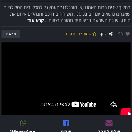
במשך שנים רבות האמנו (או הורגלנו להאמין) שלמכשירים הסלולריים
שאנחנו נושאים יום יום בכיסנו, משוחחים דרכם ומנהלים איתם את
חיינו, יש גם השפעה בריאותית חמורה בטווח ..
קרא עוד
אהבו:
153
שתף
שמור למועדפים
הבא
שלח לחבר
שתף
WhatsApp