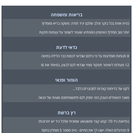
בריאות ומשפחה
כפית אחת בכל בוקר והלב שלכם יגיד תודה: משקה בריא ומומלץ!
יותר טוב מסידן? הוויטמין המפתיע שעוזר לשמור על עצמות חזקות
כדאי לדעת
8 תנוחות מומלצות על פי גילכם שכדאי לנסות כבר הלילה במיטה
12 פעולות לשיפור תפקוד מוחי שכדאי לכם לבצע, במיוחד את 6!
הומור ופנאי
לקט של בדיחות קצרות למבוגרים בלבד...
מאגר הפאזלים הענק הזה יספק לכם ולמשפחתכם שעות של הנאה
רץ ברשת
נפלאות גיל 70: קטע קצר ומשעשע שמוכיח שלכל גיל יש יתרונות!
9 ההרגלים האלה ישנו לך את החיים - טיפ מספר 5 מומלץ בחום!