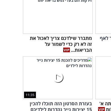
4:56
אחרי שראיתי את ההסבר הזה
הבנתי למה אני כל כך נקשר
לחפצים...
4:35
ר לאף
מתברר שילדכם צריך לאכול את
מהי הדרך הנכונה לחיות?
הסרטון המרגש הזה עונה על
זה לא רק כדי לשמור על
השאלה...
הבריאות...
8:02
האם הילדים שלנו באמת
צריכים ריטלין? היכנסו וגלו את
התשובה...
5:33
11:35
תה א'
בעזרת הסרטון הזה תוכלו להכין
ות
15 יצירות נייר נהדרות לילדיכם