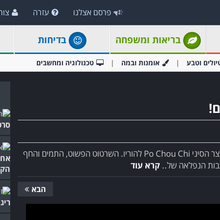
פרסם אצלנו
עזרה
צור
בריאות ומשפחה
בדיחות
יולים וטבע
אומנות ובמה
טכנולוגיה ומחשבים
!
סרט
הסרט "המגדלור" הוא סיפור אנימציה קצר שמקדיש היוצר הסיני Po Chou Chi להוריו. השרטוט הפשוט, התמים והחף
אחד
בות הנפלאה של..
קרא עוד
הקצ
הבא
ריג