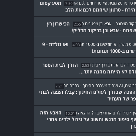
מסע קסום
7:50
הירח - סרטון שיחמם לכם את הלב
הכישרון רץ
2:55
פחה - אבא ובן בריקוד מדליק!
ואז נולדת - 9
4:03
ב-1000 תמונות!
הדרך לבית הספר
2:53
לם לא הייתה מהנה יותר...
7:21
פכה שבדרך לעולם החינוך: קבלו הצצה לבתי
ר של העתיד
האבא הזה
10:01
ף סיפור מרגש וחשוב על גידול ילדים אחרי
דן