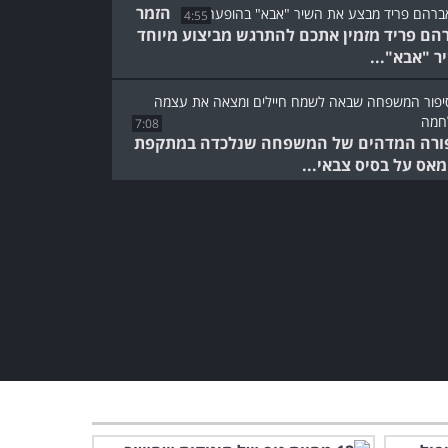
הזמר
4:55
הם פריד מזמין אתכם להתרגש מביצוע מיוחד
ר "אבא"...
7:08
ורה המדהים של המשפחה שנלכדה במתקפת
אס על בסיס צבאי...
מומחית מסבירה: איך משנים
תבניות חשיבה בקרב ילדים
ומבוגרים?
8:29
החיים לצד אבא הלום קרב -
ראיון מרגש על התמודדות
נפוצה וקשה...
12:59
יום בחיי: צפו בדניאל כהן
במופע סטנדאפ על חוויותיו