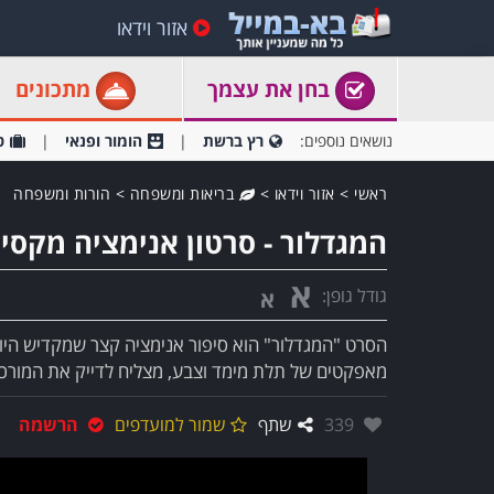
אזור וידאו
בחן את עצמך
מתכונים
נושאים נוספים:
רץ ברשת
הומור ופנאי
ט
ראשי
>
אזור וידאו
>
בריאות ומשפחה
>
הורות ומשפחה
המגדלור - סרטון אנימציה מקסים
א
גודל גופן:
א
מאפקטים של תלת מימד וצבע, מצליח לדייק את המורכ
אהבו:
339
שתף
שמור למועדפים
הרשמה