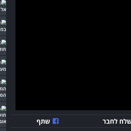
אל 
במש
חודשים 
מעו
המה
הספ
חוש
לח לחבר
שתף
אוב