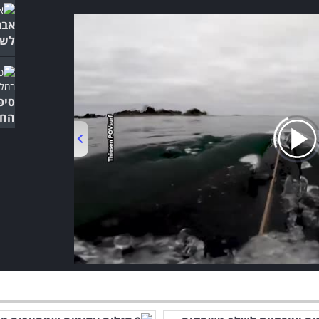
אבר
לשי
סיפ
החמ
00:00
/
03:55