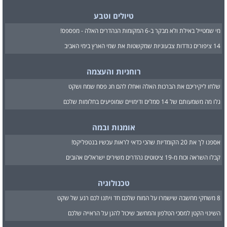
טיולים וטבע
מי שמטייל באילת ולא מבקר ב-6 המקומות הנהדרים האלה - מפספס!
14 ציפורים נודדות צבעוניות שמקשטות את שמי הארץ בימי האביב
רוחניות והעצמה
שלחו ליקיריכם את הברכות האלה ואחלו להם חג פסח שמח ושקט
גלו מה משמעותם של 14 סמלים ודימויים שמופיעים בחלומות שלכם
אומנות ובמה
אספנו לך את 20 הקומדיות שהכי כדאי לראות עכשיו בנטפליקס!
קבלו השראה וכוח מ-19 ציטוטים נהדרים משירים ישראלים אהובים
טכנולוגיה
8 משחקי מחשבה שישמרו על המוח שלכם חד ויתנו לכם רגע של שקט
השינוי הקטן למסכי הטלפון והמחשב שיכול להגן על הראייה שלכם