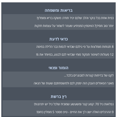
בריאות ומשפחה
כפית אחת בכל בוקר והלב שלכם יגיד תודה: משקה בריא ומומלץ!
יותר טוב מסידן? הוויטמין המפתיע שעוזר לשמור על עצמות חזקות
כדאי לדעת
8 תנוחות מומלצות על פי גילכם שכדאי לנסות כבר הלילה במיטה
12 פעולות לשיפור תפקוד מוחי שכדאי לכם לבצע, במיוחד את 6!
הומור ופנאי
לקט של בדיחות קצרות למבוגרים בלבד...
מאגר הפאזלים הענק הזה יספק לכם ולמשפחתכם שעות של הנאה
רץ ברשת
נפלאות גיל 70: קטע קצר ומשעשע שמוכיח שלכל גיל יש יתרונות!
9 ההרגלים האלה ישנו לך את החיים - טיפ מספר 5 מומלץ בחום!