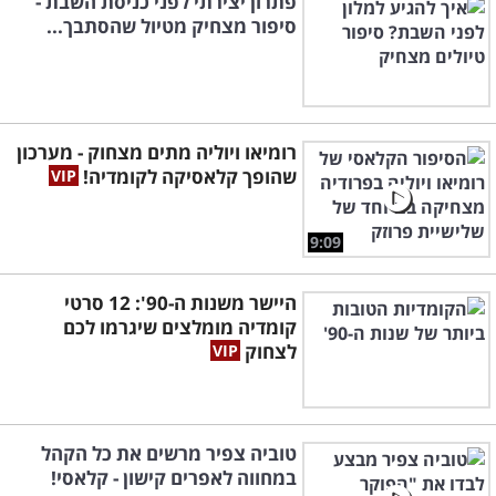
פתרון יצירתי לפני כניסת השבת -
סיפור מצחיק מטיול שהסתבך...
רומיאו ויוליה מתים מצחוק - מערכון
שהופך קלאסיקה לקומדיה!
9:09
היישר משנות ה-90': 12 סרטי
קומדיה מומלצים שיגרמו לכם
לצחוק
טוביה צפיר מרשים את כל הקהל
במחווה לאפרים קישון - קלאסי!