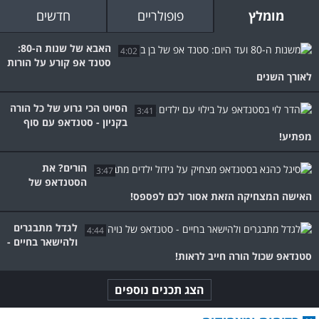
מומלץ
פופולריים
חדשים
האבא של שנות ה-80:
4:02
סטנד אפ קורע על הורות
לאורך השנים
הסיוט הכי גרוע של כל הורה
3:41
בקניון - סטנדאפ עם סוף
מפתיע!
הורים? את
3:47
הסטנדאפ של
האישה המצחיקה הזאת אסור לכם לפספס!
לגדל מתבגרים
4:44
ולהישאר בחיים -
סטנדאפ שכול הורה חייב לראות!
הצג תכנים נוספים