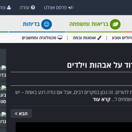
פרסם אצלנו
עזרה
צור
בריאות ומשפחה
בדיחות
יולים וטבע
אומנות ובמה
טכנולוגיה ומחשבים
ד על אבהות וילדים
בדנ
להורים. זה נכון במקרים רבים, אבל אם נודה רגע באמת – יש
בעב
שמחים ל..
קרא עוד
סטנ
הבא
גרו