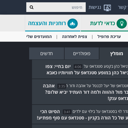
 קשר
נגישות
כדאי לדעת
רוחניות והעצמה
עריכת פרופיל
צפית לאחרונה
המועדפים שלי
מומלץ
פופולריים
חדשים
יום בחיי: צפו
4:06
יאל כהן במופע סטנדאפ על חוויותיו כאבא
אהבה
3:35
ר מול ההווה ולמה דור העתיד יביא שלום?
דאפ ענק!
הסיוט הכי
3:41
ע של כל הורה בקניון - סטנדאפ עם סוף מפתיע!