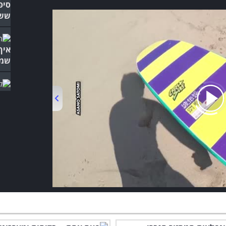
סיפ
ששמ
איך
שמו
הוו
באפ
מפס
בסט
00:00
/
03:10