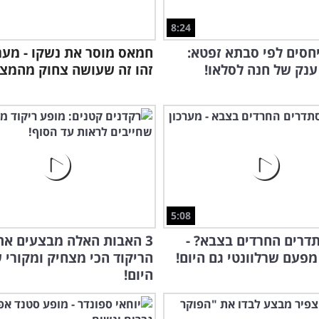
8:24
חסים לפי סבתא זפטא:
חמאס מוסר את נשקו - מער
ענק של חנה לסלאו!
זהו זה שעושה צחוק מהמצב
מלח
שצו
קור
יבינ
5:08
דרים החרדים בצבא? -
3 האבות האלה מבצעים את
מפעם שרלוונטי גם היום!
הריקוד הכי מצחיק ומקורי 
היום!