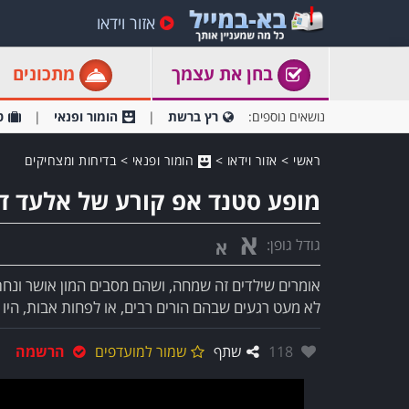
אזור וידאו
בחן את עצמך
מתכונים
נושאים נוספים:
רץ ברשת
הומור ופנאי
ט
ראשי
>
אזור וידאו
>
הומור ופנאי
>
בדיחות ומצחיקים
מופע סטנד אפ קורע של אלעד דו
א
גודל גופן:
א
אומרים שילדים זה שמחה, ושהם מסבים המון אושר ונחת 
לא מעט רגעים שבהם הורים רבים, או לפחות אבות, היו 
אהבו:
118
שתף
שמור למועדפים
הרשמה