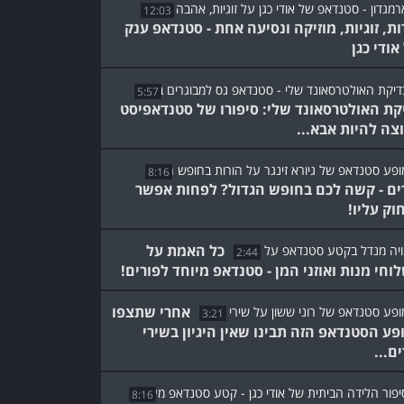
12:03
ות, זוגיות, מוזיקה ונסיעה אחת - סטנדאפ ענק
אודי כגן
5:57
קת האולטרסאונד שלי: סיפורו של סטנדאפיסט
צה להיות אבא...
8:16
ים - קשה לכם בחופש הגדול? לפחות אפשר
וק עליו!
כל האמת על
2:44
וחי מנות ואוזני המן - סטנדאפ מיוחד לפורים!
אחרי שתצפו
3:21
פע הסטנדאפ הזה תבינו שאין היגיון בשירי
ם...
8:16