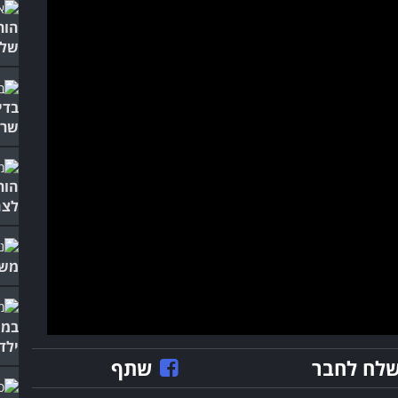
הור
של 
בדי
שרו
הור
לצח
משל
במו
ילדי
לח לחבר
שתף