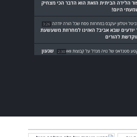
ור הלידה הביתית הזאת הוא הדבר הכי מצחיק
עתי היום!
3:26
 יודעים שבא אביב? האזינו למחרוזת משעשעת
קדשת להורים
שגעון
2:30
אטסאפ: קטע סטנדאפ קורע על טירוף הקבוצות
ליקציה
לא
4:52
יק להתלונן ולא מפסיק להצחיק - בני ברוכים
נדאפ ענק
מופע הסטנדאפ הזה מוקדש
לכל מה שמצחיק בהורות
וזוגיות!
5:37