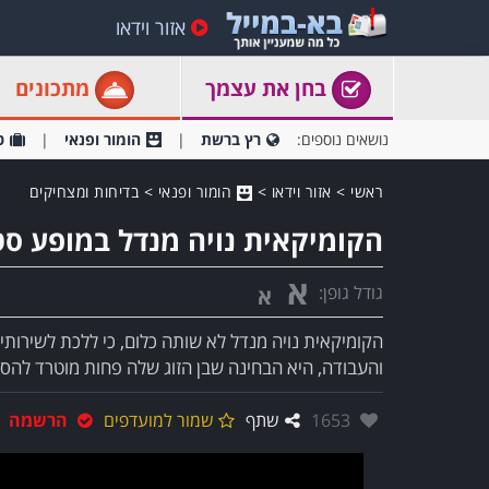
אזור וידאו
בחן את עצמך
מתכונים
נושאים נוספים:
רץ ברשת
הומור ופנאי
ט
ראשי
>
אזור וידאו
>
הומור ופנאי
>
בדיחות ומצחיקים
הקומיקאית נויה מנדל במופע סט
א
גודל גופן:
א
הקומיקאית נויה מנדל לא שותה כלום, כי ללכת לשירותים
והעבודה, היא הבחינה שבן הזוג שלה פחות מוטרד להס
אהבו:
1653
שתף
שמור למועדפים
הרשמה