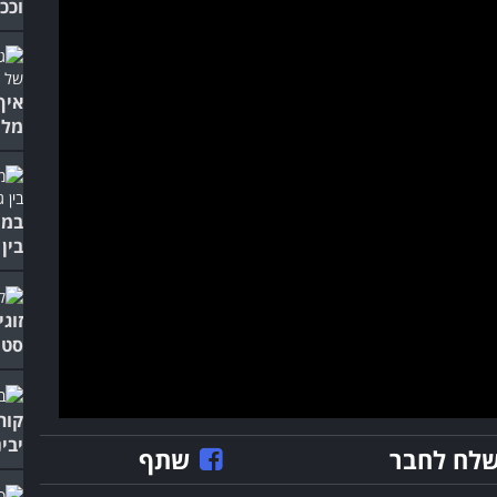
וככ
איך
מלח
במו
בין 
זוגי
סטנ
קור
יבינ
לח לחבר
שתף