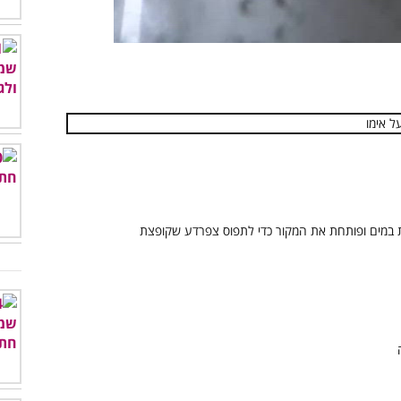
00:00
/
00:58