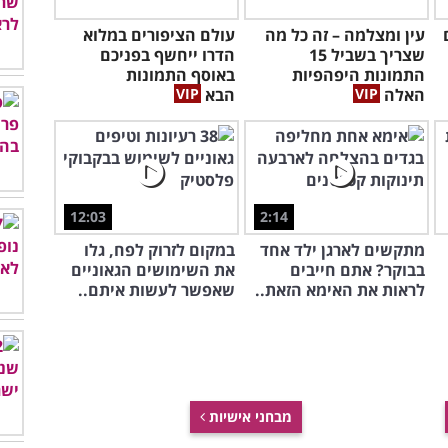
עין ומצלמה – זה כל מה
עולם הציפורים במלוא
שצריך בשביל 15
הדרו ייחשף בפניכם
התמונות היפהפיות
באוסף התמונות
האלה
הבא
12:03
2:14
מתקשים לארגן ילד אחד
במקום לזרוק לפח, גלו
בבוקר? אתם חייבים
את השימושים הגאוניים
לראות את האימא הזאת..
שאפשר לעשות איתם..
מבחני אישיות