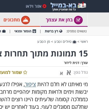
אזור וידאו
בחן את עצמך
מתכונים
נושאים נוספים:
רץ ברשת
הומור ופנאי
ט
ראשי
>
טיולים וטבע
>
מן הטבע
15 תמונות מתוך תחרות צלם הציפורים לשנת 2021
עורך:
דנית לידור
א
שמור למועד
גודל גופן:
א
מי מאיתנו לא חלם להיות
ציפור
, אפילו לרג
יבשות וימים ולראות מקומות יפהפיים מרח
כממלכה קסומה שלעיתים היינו רוצים להשתי
שחלקם מסוגלים לעוף, בעוד לאחרים יש יכול