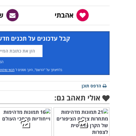
אהבתי
ש
קבל עדכונים על תכנים חדש
המ
בלחיצתך על "הרשם", הינך מסכים ל
תנאי שימוש
הדפס תוכן
אולי תאהב גם: