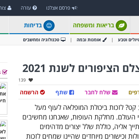
פרסם אצלנו
עזרה
צור
בריאות ומשפחה
בדיחות
יולים וטבע
אומנות ובמה
טכנולוגיה ומחשבים
ב
אהבו:
139
פים
שלח לחבר
שתף
הרשמה
ע קט? לזכות ביכולת המופלאה לעוף מעל
בי העולם. מחלקת העופות, שאנחנו מחשיבים
יך אליה, כוללת שלל יצורים מדהימים
ות וכישורים מיוחדים שהיינו שמחים לזכות