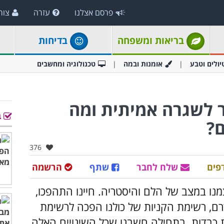
פרסם אצלנו
עזרה
צור
בריאות ומשפחה
בדיחות
יולים וטבע
אומנות ובמה
טכנולוגיה ומחשבים
ור לשגרה אמיתית ומה
ב
?
אהבו:
376
פים
שלח לחבר
שתף
הרשמה
ו במצב של הלם והיסטריה. חיינו התהפכו,
רם, רשימת הקניות של כולנו הפכה לרשימת
 כבדות. בתחילה חשבנו שכל השינויים האלה