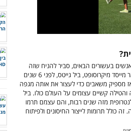
ית?
רום למוות של מעל 10 מיליון אנשים בעשורים הבאים, סביר להניח שזה
יהיה וירוס מדבק מאוד ולא מלחמה", כך אמר מייסד מיקרוסופט, ביל גייטס, לפני 6 שנים
ז מספיק משאבים כדי לעצור את אותה מגפה
 והטילה קשיים עצומים על העולם כולו. ביל
לנטרופית מזה שנים רבות, והם עצמם תרמו
ה. זה כולל תרומות לייצור החיסונים ולפיתוח