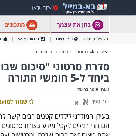
אזור וידאו
בחן את עצמך
מתכונים
נושאים נוספים:
רץ ברשת
הומור ופנאי
ט
ראשי
>
רוחניות והעצמה
>
יהדות ודת
ביחד ל-5 חומשי התורה
מאת:
עופר בר אל
א
שמור למועד
גודל גופן:
א
בעידן המודרני לילדים קטנים רבים קשה ל
הם הרי רגילים לקבל מידע בצורת סרטונים ו
אתם רואים זאת בבית שלכם, ומרגישים שה