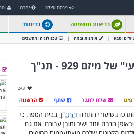
פרסם אצלנו
עזרה
צור
בריאות ומשפחה
בדיחות
יולים וטבע
אומנות ובמה
טכנולוגיה ומחשבים
סדרת סרטוני "סיכום שבועי" של מיזם 929 - תנ"ך
ב
אהבו:
243
פים
שלח לחבר
שתף
הרשמה
התרכז בשיעורי התורה
והתנ"ך
בבית הספר, כי
באופן הרבה יותר ישיר ומובן עבורם. אם גם
ילדים הקטנים שלכם משתעממים מסיפורי