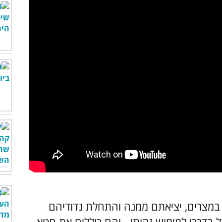
מצרים, יציאתם ממנה והתחלת נדודיהם
ל בדרכו למימוש זהותו - והם כוללים את חטא