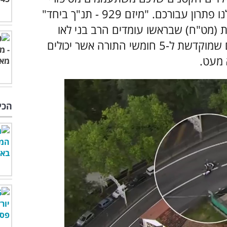
התורה או מתקשים להבין ולזכור אותם, יש לנו פתרון עבורכם. "מיזם 929 - תנ"ך ביחד"
ית (מט"ח) שבראשו עומדים הרב בני לאו
והעיתונאית גל גבאי, יצר סדרה של סרטונים שמוקדשת ל-5 חומשי התורה אשר יכולים
 מעט.
הכי