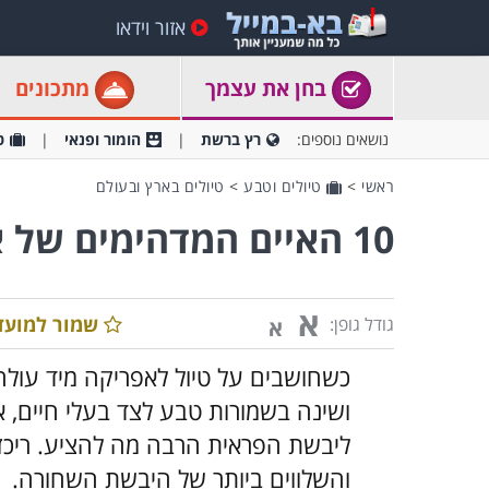
אזור וידאו
בחן את עצמך
מתכונים
נושאים נוספים:
רץ ברשת
הומור ופנאי
ט
ראשי
>
טיולים וטבע
>
טיולים בארץ ובעולם
10 האיים המדהימים של אפריקה
א
שמור למועד
גודל גופן:
א
כשחושבים על טיול לאפריקה מיד עולה
ושינה בשמורות טבע לצד בעלי חיים, 
ליבשת הפראית הרבה מה להציע. ריכזנ
והשלווים ביותר של היבשת השחורה.