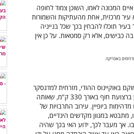
איים המכונה לאמו, השוכן צמוד לחופה
א עיר מרכזית, אחת מהעתיקות והשמורות
 בעיר תוכלו להבחין בכך שכל בנייניה
 בה כבישים, אלא רק סמטאות. על כן אין
מוקם באוקיינוס ההודי, מזרחית למדגסקר
ודרום מזרחית לאיי סיישל. האי מתאפיין ברצועת חוף באורך 330 ק"מ, שאותה
 מדהימות ביופיין. עירוב התרבויות של
, מתבטא במגוון מקדשים הינדיים,
בו. אך מעבר לכך, ידוע האי בכך שהיה
פוצה באי עד אשר הוכחדה ממנו על ידי