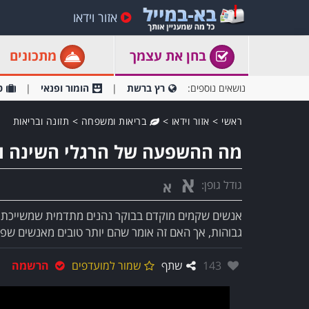
אזור וידאו
בחן את עצמך
מתכונים
נושאים נוספים:
רץ ברשת
הומור ופנאי
ט
ראשי
>
אזור וידאו
>
בריאות ומשפחה
>
תזונה ובריאות
מה ההשפעה של הרגלי השינה ו
א
גודל גופן:
א
אנשים שקמים מוקדם בבוקר נהנים מתדמית שמשייכת אלי
גבוהות, אך האם זה אומר שהם יותר טובים מאנשים שפע
אהבו:
143
שתף
שמור למועדפים
הרשמה