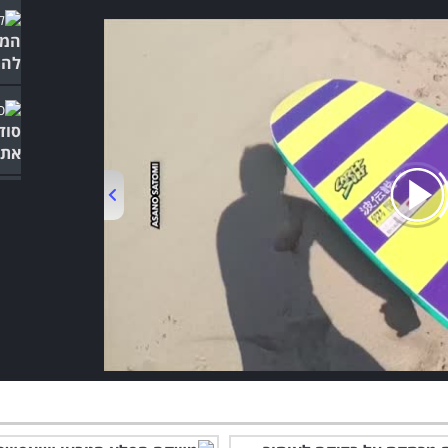
המד
להת
סוד
את 
00:00
/
03:10