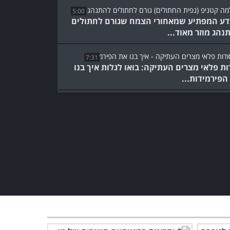
5:00
ע המפתיע שמאחורי הצמח שגורם לחתולים
נהג מוזר מאוד...
7:31
ות פלאי מצרים העתיקה: בואו לגלות איך בנו
הפירמידות...
המומחה הזה מסביר מידע
מדהים על המוח ועל איך ניתן
לעצב אותו
5:52
מה הדבר הכי קטן ביקום?
הסבר מדעי מרתק שיורד
לפרטים הקטנים...
5:17
הכירו את צמחי המרפא
שגדלים בישראל וגלו מה כדאי
לעשות איתם