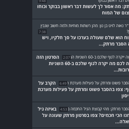
9:48
ק: מה אסור לך לעשות דבר ראשון בבוקר וכוחו
ום של המוח
7:38
ח הוא שלם שעולה בערכו על סך חלקיו, ויש
 הסבר מרתק...
הסרטון הזה
2:07
יגלה לכם מה יקרה לגוף שלכם ב-60 השניות
ובות...
הקרב על
6:49
ף: צפו בהסבר פשוט ומרתק על פעילות מערכת
סון
באיזה גיל
4:53
נו הכי חכמים? צפו בסרטון מרתק שעונה על
לה...