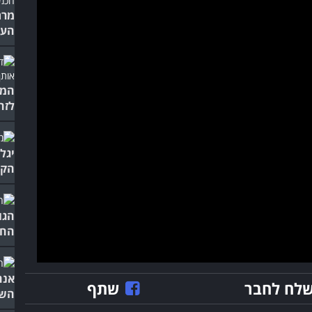
מרת
העצ
המו
לזה
הקר
הגו
החי
אנח
לח לחבר
שתף
השא