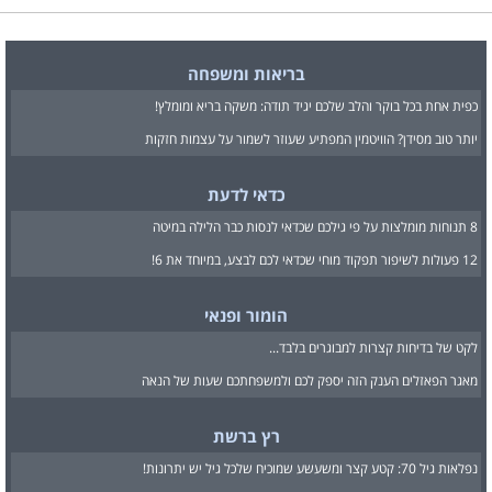
בריאות ומשפחה
כפית אחת בכל בוקר והלב שלכם יגיד תודה: משקה בריא ומומלץ!
יותר טוב מסידן? הוויטמין המפתיע שעוזר לשמור על עצמות חזקות
כדאי לדעת
8 תנוחות מומלצות על פי גילכם שכדאי לנסות כבר הלילה במיטה
12 פעולות לשיפור תפקוד מוחי שכדאי לכם לבצע, במיוחד את 6!
הומור ופנאי
לקט של בדיחות קצרות למבוגרים בלבד...
מאגר הפאזלים הענק הזה יספק לכם ולמשפחתכם שעות של הנאה
רץ ברשת
נפלאות גיל 70: קטע קצר ומשעשע שמוכיח שלכל גיל יש יתרונות!