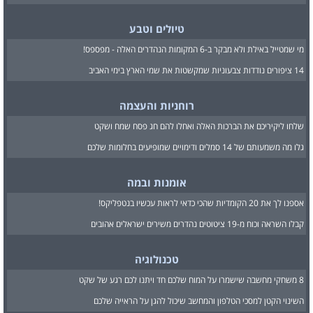
טיולים וטבע
מי שמטייל באילת ולא מבקר ב-6 המקומות הנהדרים האלה - מפספס!
14 ציפורים נודדות צבעוניות שמקשטות את שמי הארץ בימי האביב
רוחניות והעצמה
שלחו ליקיריכם את הברכות האלה ואחלו להם חג פסח שמח ושקט
גלו מה משמעותם של 14 סמלים ודימויים שמופיעים בחלומות שלכם
אומנות ובמה
אספנו לך את 20 הקומדיות שהכי כדאי לראות עכשיו בנטפליקס!
קבלו השראה וכוח מ-19 ציטוטים נהדרים משירים ישראלים אהובים
טכנולוגיה
8 משחקי מחשבה שישמרו על המוח שלכם חד ויתנו לכם רגע של שקט
השינוי הקטן למסכי הטלפון והמחשב שיכול להגן על הראייה שלכם