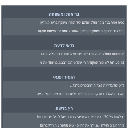
בריאות ומשפחה
כפית אחת בכל בוקר והלב שלכם יגיד תודה: משקה בריא ומומלץ!
יותר טוב מסידן? הוויטמין המפתיע שעוזר לשמור על עצמות חזקות
כדאי לדעת
8 תנוחות מומלצות על פי גילכם שכדאי לנסות כבר הלילה במיטה
12 פעולות לשיפור תפקוד מוחי שכדאי לכם לבצע, במיוחד את 6!
הומור ופנאי
לקט של בדיחות קצרות למבוגרים בלבד...
מאגר הפאזלים הענק הזה יספק לכם ולמשפחתכם שעות של הנאה
רץ ברשת
נפלאות גיל 70: קטע קצר ומשעשע שמוכיח שלכל גיל יש יתרונות!
9 ההרגלים האלה ישנו לך את החיים - טיפ מספר 5 מומלץ בחום!