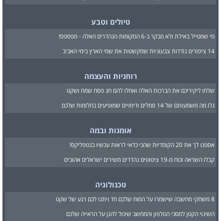
טיולים וטבע
מי שמטייל באילת ולא מבקר ב-6 המקומות הנהדרים האלה - מפספס!
14 ציפורים נודדות צבעוניות שמקשטות את שמי הארץ בימי האביב
רוחניות והעצמה
שלחו ליקיריכם את הברכות האלה ואחלו להם חג פסח שמח ושקט
גלו מה משמעותם של 14 סמלים ודימויים שמופיעים בחלומות שלכם
אומנות ובמה
אספנו לך את 20 הקומדיות שהכי כדאי לראות עכשיו בנטפליקס!
קבלו השראה וכוח מ-19 ציטוטים נהדרים משירים ישראלים אהובים
טכנולוגיה
8 משחקי מחשבה שישמרו על המוח שלכם חד ויתנו לכם רגע של שקט
השינוי הקטן למסכי הטלפון והמחשב שיכול להגן על הראייה שלכם