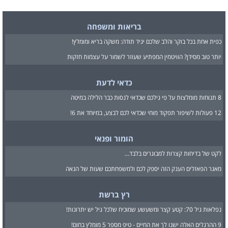
בריאות ומשפחה
כפית אחת בכל בוקר והלב שלכם יגיד תודה: משקה בריא ומומלץ!
יותר טוב מסידן? הוויטמין המפתיע שעוזר לשמור על עצמות חזקות
כדאי לדעת
8 תנוחות מומלצות על פי גילכם שכדאי לנסות כבר הלילה במיטה
12 פעולות לשיפור תפקוד מוחי שכדאי לכם לבצע, במיוחד את 6!
הומור ופנאי
לקט של בדיחות קצרות למבוגרים בלבד...
מאגר הפאזלים הענק הזה יספק לכם ולמשפחתכם שעות של הנאה
רץ ברשת
נפלאות גיל 70: קטע קצר ומשעשע שמוכיח שלכל גיל יש יתרונות!
9 ההרגלים האלה ישנו לך את החיים - טיפ מספר 5 מומלץ בחום!