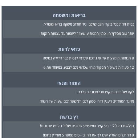
בריאות ומשפחה
כפית אחת בכל בוקר והלב שלכם יגיד תודה: משקה בריא ומומלץ!
יותר טוב מסידן? הוויטמין המפתיע שעוזר לשמור על עצמות חזקות
כדאי לדעת
8 תנוחות מומלצות על פי גילכם שכדאי לנסות כבר הלילה במיטה
12 פעולות לשיפור תפקוד מוחי שכדאי לכם לבצע, במיוחד את 6!
הומור ופנאי
לקט של בדיחות קצרות למבוגרים בלבד...
מאגר הפאזלים הענק הזה יספק לכם ולמשפחתכם שעות של הנאה
רץ ברשת
נפלאות גיל 70: קטע קצר ומשעשע שמוכיח שלכל גיל יש יתרונות!
9 ההרגלים האלה ישנו לך את החיים - טיפ מספר 5 מומלץ בחום!