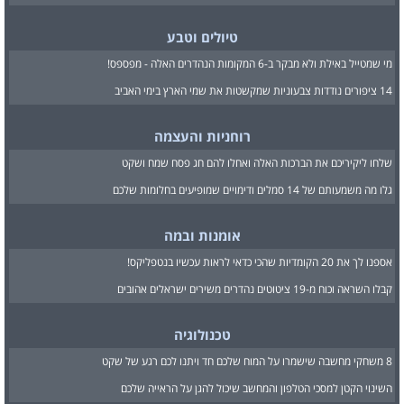
טיולים וטבע
מי שמטייל באילת ולא מבקר ב-6 המקומות הנהדרים האלה - מפספס!
14 ציפורים נודדות צבעוניות שמקשטות את שמי הארץ בימי האביב
רוחניות והעצמה
שלחו ליקיריכם את הברכות האלה ואחלו להם חג פסח שמח ושקט
גלו מה משמעותם של 14 סמלים ודימויים שמופיעים בחלומות שלכם
אומנות ובמה
אספנו לך את 20 הקומדיות שהכי כדאי לראות עכשיו בנטפליקס!
קבלו השראה וכוח מ-19 ציטוטים נהדרים משירים ישראלים אהובים
טכנולוגיה
8 משחקי מחשבה שישמרו על המוח שלכם חד ויתנו לכם רגע של שקט
השינוי הקטן למסכי הטלפון והמחשב שיכול להגן על הראייה שלכם