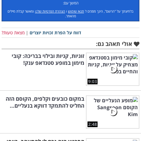
המשך עם:
בלחיצתך על "הרשם", הינך מסכים ל
תנאי שימוש
ו
הצהרת הפרטיות שלנו
ומאשר קבלת מיילים
מהאתר.
דווח על הפרת זכויות יוצרים
|
מצאת טעות?
אולי תאהב גם:
זוגיות, קניות ובילוי בבריכה: קובי
מימון במופע סטנדאפ ענק!
9:03
במקום כובעים וקלפים, הקוסם הזה
החליט להתמקד דווקא בנעליים...
2:48