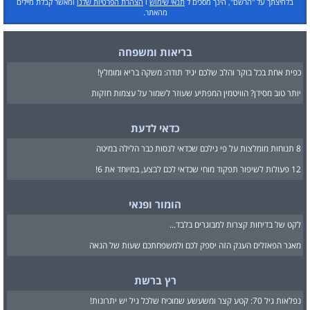
בלחיצתך על "הרשם", הינך מסכים ל
תנאי שימוש
ו
הצהרת הפרטיות שלנו
ומאשר קבלת מיילים
מהאתר.
בריאות ומשפחה
כפית אחת בכל בוקר והלב שלכם יגיד תודה: משקה בריא ומומלץ!
יותר טוב מסידן? הוויטמין המפתיע שעוזר לשמור על עצמות חזקות
כדאי לדעת
8 תנוחות מומלצות על פי גילכם שכדאי לנסות כבר הלילה במיטה
12 פעולות לשיפור תפקוד מוחי שכדאי לכם לבצע, במיוחד את 6!
הומור ופנאי
לקט של בדיחות קצרות למבוגרים בלבד...
מאגר הפאזלים הענק הזה יספק לכם ולמשפחתכם שעות של הנאה
רץ ברשת
נפלאות גיל 70: קטע קצר ומשעשע שמוכיח שלכל גיל יש יתרונות!