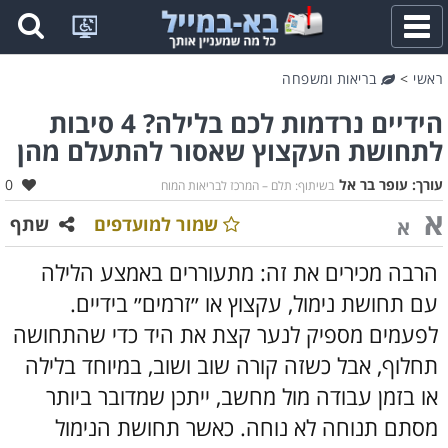
פתח
תפריט
ראשי
>
בריאות ומשפחה
הידיים נרדמות לכם בלילה? 4 סיבות
לתחושת העקצוץ שאסור להתעלם מהן
אהב
עורך:
עופר בר אל
0
בשיתוף: תלם – המרכז לבריאות המוח
א
שמור למועדפים
שתף
א
הרבה מכירים את זה: מתעוררים באמצע הלילה
עם תחושת נימול, עקצוץ או ״זרמים״ בידיים.
לפעמים מספיק לנער קצת את היד כדי שהתחושה
תחלוף, אבל כשזה קורה שוב ושוב, במיוחד בלילה
או בזמן עבודה מול מחשב, ייתכן שמדובר ביותר
מסתם תנוחה לא נוחה.
כאשר תחושת הנימול