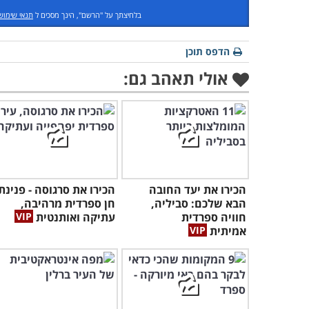
בלחיצתך על "הרשם", הינך מסכים ל
תנאי שימוש
הדפס תוכן
אולי תאהב גם:
הכירו את יעד החובה
הכירו את סרגוסה - פנינת
הבא שלכם: סביליה,
חן ספרדית מרהיבה,
חוויה ספרדית
עתיקה ואותנטית
אמיתית