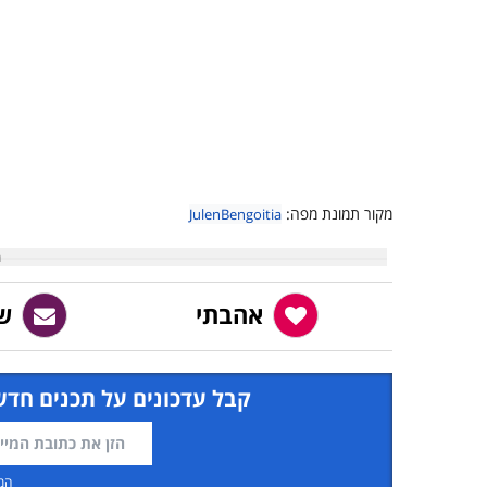
מקור תמונת מפה:
JulenBengoitia
אהבתי
ש
קבל עדכונים על תכנים חדש
המ