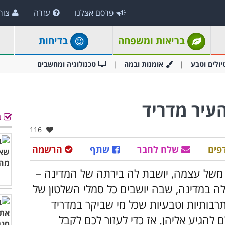
פרסם אצלנו
עזרה
צור
בריאות ומשפחה
בדיחות
יולים וטבע
אומנות ובמה
טכנולוגיה ומחשבים
עיר מדריד
ב
אהבו:
116
פים
שלח לחבר
שתף
הרשמה
משל עצמה, יושבת לה בירתה של המדינה –
לה במדינה, שבה יושבים כל סמלי השלטון של
רבותיות וטבעיות שכל מי שביקר במדריד
להגיע אליהן. אז כדי לעזור לכם לקבל