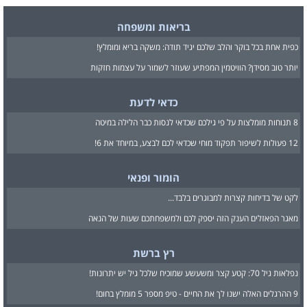
בריאות ומשפחה
כפית אחת בכל בוקר והלב שלכם יגיד תודה: משקה בריא ומומלץ!
יותר טוב מסידן? הוויטמין המפתיע שעוזר לשמור על עצמות חזקות
כדאי לדעת
8 תנוחות מומלצות על פי גילכם שכדאי לנסות כבר הלילה במיטה
12 פעולות לשיפור תפקוד מוחי שכדאי לכם לבצע, במיוחד את 6!
הומור ופנאי
לקט של בדיחות קצרות למבוגרים בלבד...
מאגר הפאזלים הענק הזה יספק לכם ולמשפחתכם שעות של הנאה
רץ ברשת
נפלאות גיל 70: קטע קצר ומשעשע שמוכיח שלכל גיל יש יתרונות!
9 ההרגלים האלה ישנו לך את החיים - טיפ מספר 5 מומלץ בחום!