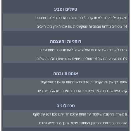
טיולים וטבע
מי שמטייל באילת ולא מבקר ב-6 המקומות הנהדרים האלה - מפספס!
14 ציפורים נודדות צבעוניות שמקשטות את שמי הארץ בימי האביב
רוחניות והעצמה
שלחו ליקיריכם את הברכות האלה ואחלו להם חג פסח שמח ושקט
גלו מה משמעותם של 14 סמלים ודימויים שמופיעים בחלומות שלכם
אומנות ובמה
אספנו לך את 20 הקומדיות שהכי כדאי לראות עכשיו בנטפליקס!
קבלו השראה וכוח מ-19 ציטוטים נהדרים משירים ישראלים אהובים
טכנולוגיה
8 משחקי מחשבה שישמרו על המוח שלכם חד ויתנו לכם רגע של שקט
השינוי הקטן למסכי הטלפון והמחשב שיכול להגן על הראייה שלכם