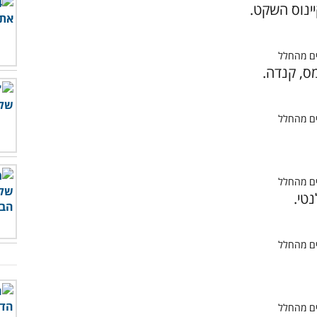
יינוס השקט.
מס, קנדה.
טי.