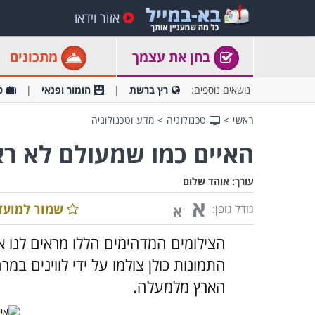
אזור וידאו
בחן את עצמך
מתכונים
נושאים נוספים:
רץ ברשת
הומור ופנאי
ט
ראשי
>
טכנולוגיה
>
מדע וטכנולוגיה
האיים כמו שמעולם לא ר
עורך:
אוהד שלום
א
שמור למועד
גודל גופן:
א
הצילומים המדהימים הללו מראים לנו 
התמונות כולן צולמו על ידי לווינים במר
הארץ מלמעלה.