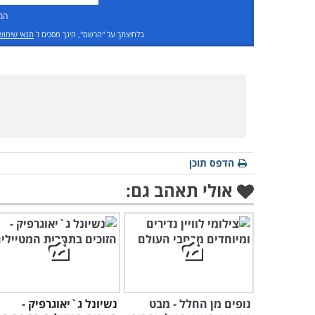
המ
בלחיצתך על "הרשם", הינך מסכים ל
תנאי שימוש
הדפס תוכן
אולי תאהב גם:
נופים מן החלל - מבט
נשיונל ג`יאוגרפיק -