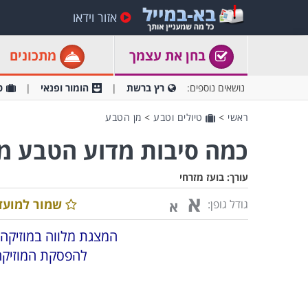
אזור וידאו
בחן את עצמך
מתכונים
נושאים נוספים:
רץ ברשת
הומור ופנאי
ט
ראשי
>
טיולים וטבע
>
מן הטבע
כמה סיבות מדוע הטבע מו
עורך:
בועז מזרחי
א
שמור למועד
גודל גופן:
א
המצגת מלווה במוזיקה 
להפסקת המוזיקה