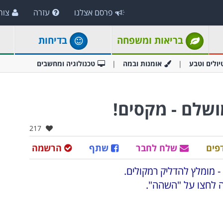
פרסם אצלנו
עזרה
צור
בריאות ומשפחה
בדיחות
יולים וטבע
אומנות ובמה
טכנולוגיה ומחשבים
שלם - מקסים!
אהבו:
217
פים
שלח לחבר
שתף
הרשמה
- מומלץ להדליק רמקולים.
 לחצו על "השהה".