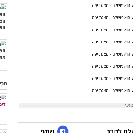
הכי
לח לחבר
שתף